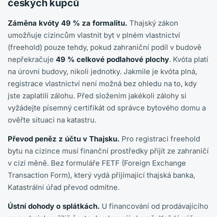
českých kupců
Záměna kvóty 49 % za formalitu.
Thajský zákon
umožňuje cizincům vlastnit byt v plném vlastnictví
(freehold) pouze tehdy, pokud zahraniční podíl v budově
nepřekračuje
49 % celkové podlahové plochy
. Kvóta platí
na úrovni budovy, nikoli jednotky. Jakmile je kvóta plná,
registrace vlastnictví není možná bez ohledu na to, kdy
jste zaplatili zálohu. Před složením jakékoli zálohy si
vyžádejte písemný certifikát od správce bytového domu a
ověřte situaci na katastru.
Převod peněz z účtu v Thajsku.
Pro registraci freehold
bytu na cizince musí finanční prostředky přijít ze zahraničí
v cizí měně. Bez formuláře FETF (Foreign Exchange
Transaction Form), který vydá přijímající thajská banka,
Katastrální úřad převod odmítne.
Ústní dohody o splátkách.
U financování od prodávajícího