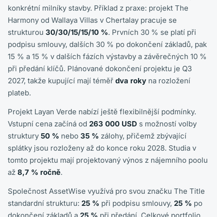
konkrétní milníky stavby. Příklad z praxe: projekt The
Harmony od Wallaya Villas v Chertalay pracuje se
strukturou
30/30/15/15/10 %
. Prvních 30 % se platí při
podpisu smlouvy, dalších 30 % po dokončení základů, pak
15 % a 15 % v dalších fázích výstavby a závěrečných 10 %
při předání klíčů. Plánované dokončení projektu je Q3
2027, takže kupující mají téměř
dva roky
na rozložení
plateb.
Projekt Layan Verde nabízí ještě flexibilnější podmínky.
Vstupní cena začíná od
263 000 USD
s možností volby
struktury
50 %
nebo
35 %
zálohy, přičemž zbývající
splátky jsou rozloženy až do konce roku 2028. Studia v
tomto projektu mají projektovaný výnos z nájemního poolu
až
8,7 % ročně
.
Společnost AssetWise využívá pro svou značku The Title
standardní strukturu:
25 %
při podpisu smlouvy,
25 %
po
dokončení základů a
25 %
při předání. Celkové portfolio