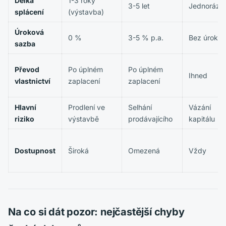
Délka
1-3 roky
3-5 let
Jednorázo
splácení
(výstavba)
Úroková
0 %
3-5 % p.a.
Bez úroku
sazba
Převod
Po úplném
Po úplném
Ihned
vlastnictví
zaplacení
zaplacení
Hlavní
Prodlení ve
Selhání
Vázání
riziko
výstavbě
prodávajícího
kapitálu
Dostupnost
Široká
Omezená
Vždy
Na co si dát pozor: nejčastější chyby