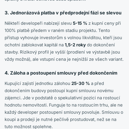
3. Jednorázová platba v předprodejní fázi se slevou
Někteří developeři nabízejí slevu
5-15 %
z kupní ceny při
100% platbě předem v raném stadiu projektu. Tento
přístup vyhovuje investorům s volnou likviditou, kteří jsou
ochotni zablokovat kapitál na
1,5-2 roky
do dokončení
stavby. Rizikový profil je vyšší (prodlení ve výstavbě jsou
vždy možná), ale vstupní cena je nejnižší ze všech variant.
4. Záloha a postoupení smlouvy před dokončením
Kupující zajistí jednotku zálohou
25-30 %
a před
dokončením budovy postoupí kupní smlouvu novému
zájemci. Jde v podstatě o spekulativní pozici na rostoucí
hodnotu nemovitosti. Funguje to na rostoucím trhu, ale ne
každý developer postoupení smlouvy povoluje. Smlouvu o
koupi a prodeji je nutné pečlivě prostudovat, než se na
tuto možnost spolehne.