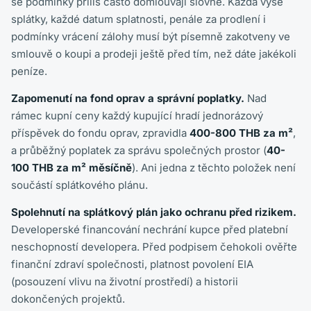
se podmínky příliš často domlouvají slovně. Každá výše
splátky, každé datum splatnosti, penále za prodlení i
podmínky vrácení zálohy musí být písemně zakotveny ve
smlouvě o koupi a prodeji ještě před tím, než dáte jakékoli
peníze.
Zapomenutí na fond oprav a správní poplatky.
Nad
rámec kupní ceny každý kupující hradí jednorázový
příspěvek do fondu oprav, zpravidla
400-800 THB za m²
,
a průběžný poplatek za správu společných prostor (
40-
100 THB za m² měsíčně
). Ani jedna z těchto položek není
součástí splátkového plánu.
Spolehnutí na splátkový plán jako ochranu před rizikem.
Developerské financování nechrání kupce před platební
neschopností developera. Před podpisem čehokoli ověřte
finanční zdraví společnosti, platnost povolení EIA
(posouzení vlivu na životní prostředí) a historii
dokončených projektů.