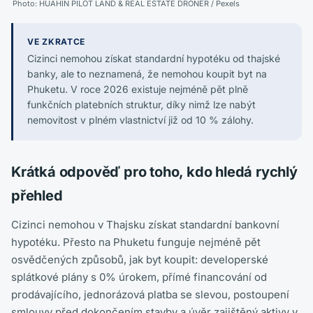
Photo:
HUAHIN PILOT LAND & REAL ESTATE DRONER
/ Pexels
VE ZKRATCE
Cizinci nemohou získat standardní hypotéku od thajské
banky, ale to neznamená, že nemohou koupit byt na
Phuketu. V roce 2026 existuje nejméně pět plně
funkčních platebních struktur, díky nimž lze nabýt
nemovitost v plném vlastnictví již od 10 % zálohy.
Krátká odpověď pro toho, kdo hledá rychlý
přehled
Cizinci nemohou v Thajsku získat standardní bankovní
hypotéku. Přesto na Phuketu funguje nejméně pět
osvědčených způsobů, jak byt koupit: developerské
splátkové plány s 0% úrokem, přímé financování od
prodávajícího, jednorázová platba se slevou, postoupení
smlouvy před dokončením stavby a úvěr zajištěný aktivy v