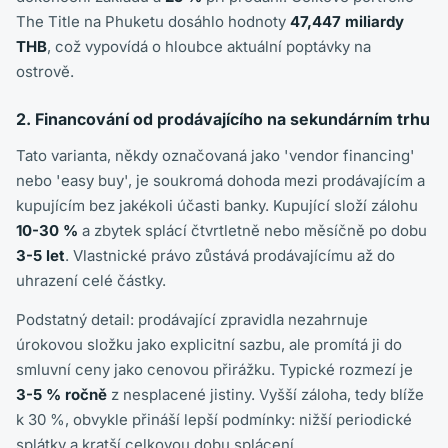
The Title na Phuketu dosáhlo hodnoty
47,447 miliardy
THB
, což vypovídá o hloubce aktuální poptávky na
ostrově.
2. Financování od prodávajícího na sekundárním trhu
Tato varianta, někdy označovaná jako 'vendor financing'
nebo 'easy buy', je soukromá dohoda mezi prodávajícím a
kupujícím bez jakékoli účasti banky. Kupující složí zálohu
10-30 %
a zbytek splácí čtvrtletně nebo měsíčně po dobu
3-5 let
. Vlastnické právo zůstává prodávajícímu až do
uhrazení celé částky.
Podstatný detail: prodávající zpravidla nezahrnuje
úrokovou složku jako explicitní sazbu, ale promítá ji do
smluvní ceny jako cenovou přirážku. Typické rozmezí je
3-5 % ročně
z nesplacené jistiny. Vyšší záloha, tedy blíže
k 30 %, obvykle přináší lepší podmínky: nižší periodické
splátky a kratší celkovou dobu splácení.