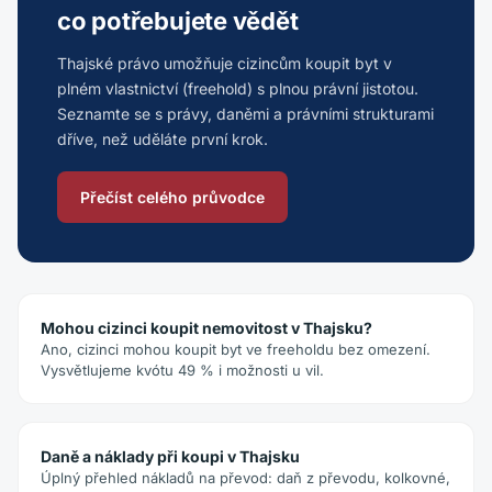
co potřebujete vědět
Thajské právo umožňuje cizincům koupit byt v
plném vlastnictví (freehold) s plnou právní jistotou.
Seznamte se s právy, daněmi a právními strukturami
dříve, než uděláte první krok.
Přečíst celého průvodce
Mohou cizinci koupit nemovitost v Thajsku?
Ano, cizinci mohou koupit byt ve freeholdu bez omezení.
Vysvětlujeme kvótu 49 % i možnosti u vil.
Daně a náklady při koupi v Thajsku
Úplný přehled nákladů na převod: daň z převodu, kolkovné,