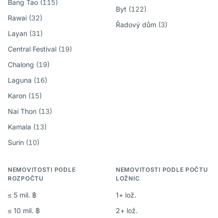
Bang Tao
(
115
)
Byt
(
122
)
Rawai
(
32
)
Řadový dům
(
3
)
Layan
(
31
)
Central Festival
(
19
)
Chalong
(
19
)
Laguna
(
16
)
Karon
(
15
)
Nai Thon
(
13
)
Kamala
(
13
)
Surin
(
10
)
NEMOVITOSTI PODLE
NEMOVITOSTI PODLE POČTU
ROZPOČTU
LOŽNIC
≤
5 mil. ฿
1
+
lož.
≤
10 mil. ฿
2
+
lož.