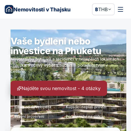
Nemovitosti v Thajsku
฿
THB
Vaše bydlení nebo
investice na Phuketu
Novostavby bytů, vil a rezidencí v nejlepších lokalitách
Thajska. Pečlivý výběr s osobním poradenstvím v
češtině.
Najděte svou nemovitost - 4 otázky
Ceny od developera
Kupující neplatí provizi
Právní prověření
Poradenství na dálku