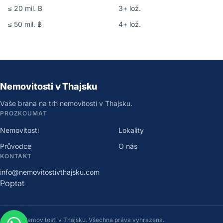
≤
20 mil. ฿
3
+
lož.
≤
50 mil. ฿
4
+
lož.
Nemovitosti v Thajsku
Vaše brána na trh nemovitostí v Thajsku.
PROZKOUMAT
Nemovitosti
Lokality
Průvodce
O nás
KONTAKT
info@nemovitostivthajsku.com
Poptat
©
2026
Nemovitosti v Thajsku
.
Všechna práva vyhrazena.