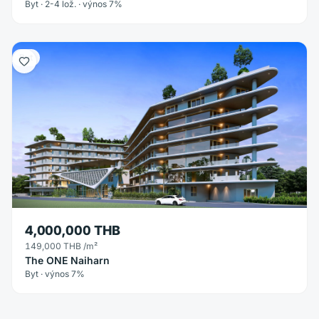
Byt · 2-4 lož. · výnos 7%
Byt
4,000,000 THB
149,000 THB
/m²
The ONE Naiharn
Byt · výnos 7%