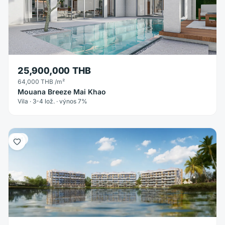
25,900,000 THB
64,000 THB
/m²
Mouana Breeze Mai Khao
Vila · 3-4 lož. · výnos 7%
Byt