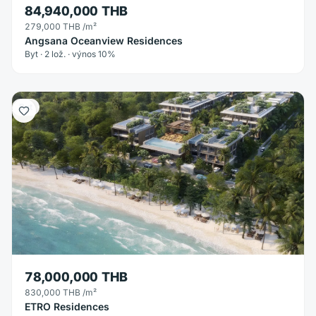
84,940,000 THB
279,000 THB
/m²
Angsana Oceanview Residences
Byt · 2 lož. · výnos 10%
Byt
78,000,000 THB
830,000 THB
/m²
ETRO Residences