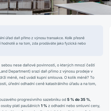
rální úřad daň přímo z výnosu transakce. Kolik přesně
dní hodnotě a na tom, zda prodáváte jako fyzická nebo
s sebou nese daňové povinnosti, o kterých mnozí čeští
 (Land Department) srazí daň přímo z výnosu prodeje v
bdrží méně, než uvádí kupní smlouva. O kolik méně? To
sti, úřední odhadní ceně katastrálního úřadu a na tom,
klouzavého progresivního sazebníku od
5 % do 35 %
,
 osoby platí paušálních
1 %
z odhadní nebo smluvní ceny,