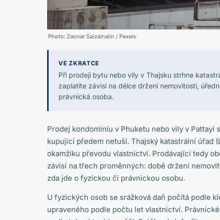
Photo:
Zaonar Saizainalin
/ Pexels
VE ZKRATCE
Při prodeji bytu nebo vily v Thajsku strhne katast
zaplatíte závisí na délce držení nemovitosti, úře
právnická osoba.
Prodej kondominiu v Phuketu nebo vily v Pattayi 
kupující předem netuší. Thajský katastrální úřad
okamžiku převodu vlastnictví. Prodávající tedy o
závisí na třech proměnných: době držení nemovito
zda jde o fyzickou či právnickou osobu.
U fyzických osob se srážková daň počítá podle 
upraveného podle počtu let vlastnictví. Právnické