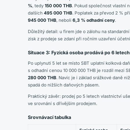
%
, tedy
150 000 THB
. Pokud společnost vlastní 
dalších
495 000 THB
. Poplatek za převod 2 % př
945 000 THB
, neboli
6,3 % odhadní ceny
.
Důležitý detail: u firem jde o zálohu na standardn
zisk z prodeje se zdaní při ročním uzavření účetni
Situace 3: Fyzická osoba prodává po 6 letech 
Po uplynutí 5 let se místo SBT uplatní kolková da
s odhadní cenou 10 000 000 THB je rozdíl mezi S
280 000 THB
. Navíc je i základ srážkové daně niž
spadá do nižších daňových pásem.
Praktický závěr: prodej po 5 letech vlastnictví uš
ve srovnání s dřívějším prodejem.
Srovnávací tabulka