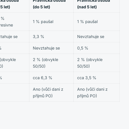
cká osoba
Právnická osoba
Právnická osoba
5 let)
(do 5 let)
(nad 5 let)
 %
1 % paušal
1 % paušal
resivne
tahuje se
3,3 %
Nevztahuje se
%
Nevztahuje se
0,5 %
(obvykle
2 % (obvykle
2 % (obvykle
0)
50/50)
50/50)
%
cca 6,3 %
cca 3,5 %
Ano (vůči dani z
Ano (vůči dani z
příjmů PO)
příjmů PO)