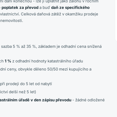
ní daní konečnou - lze ji uplatnit jako zálohu v ročním
é
poplatek za převod
a buď
daň ze specifického
vlastnictví. Celková daňová zátěž v okamžiku prodeje
nemovitosti.
í sazba 5 % až 35 %, základem je odhadní cena snížená
ích
1 %
z odhadní hodnoty katastrálního úřadu
dní ceny, obvykle děleno 50/50 mezi kupujícího a
při prodeji do 5 let od nabytí
ctví delší než 5 let)
astrálním úřadě v den zápisu převodu
- žádné odložené