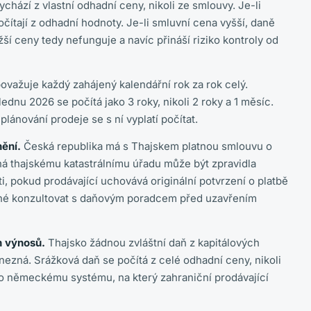
ychází z vlastní odhadní ceny, nikoli ze smlouvy. Je-li
čítají z odhadní hodnoty. Je-li smluvní cena vyšší, daně
ižší ceny tedy nefunguje a navíc přináší riziko kontroly od
považuje každý zahájený kalendářní rok za rok celý.
dnu 2026 se počítá jako 3 roky, nikoli 2 roky a 1 měsíc.
lánování prodeje se s ní vyplatí počítat.
ění.
Česká republika má s Thajskem platnou smlouvu o
á thajskému katastrálnímu úřadu může být zpravidla
 pokud prodávající uchovává originální potvrzení o platbě
dné konzultovat s daňovým poradcem před uzavřením
h výnosů.
Thajsko žádnou zvláštní daň z kapitálových
nezná. Srážková daň se počítá z celé odhadní ceny, nikoli
bo německému systému, na který zahraniční prodávající