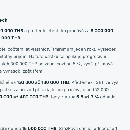
tech
00 000 THB
a po třech letech ho prodává za
6 000 000
0 000 THB
.
ělí počtem let vlastnictví (minimum jeden rok). Výsledek
itelný příjem. Na tuto částku se aplikuje progresivní
ních 300 000 THB se zdaní sazbou 5 %, vyšší příjmová
 vynásobí zpět třemi.
bližně na
150 000 až 180 000 THB
. Přičteme-li SBT ve výši
platku za převod připadající na prodávajícího (52 000
0 000 až 400 000 THB
, tedy zhruba
6,5 až 7 %
odhadní
hadní cenou
15 000 000 THB
. Srážková daň je jednoduše
1