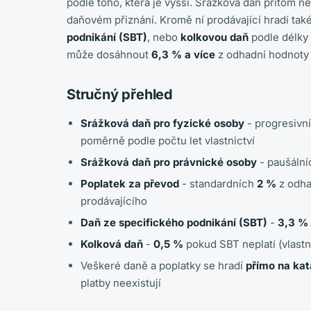
podle toho, která je vyšší. Srážková daň přitom ne
daňovém přiznání. Kromě ní prodávající hradí tak
podnikání (SBT)
, nebo
kolkovou daň
podle délky 
může dosáhnout
6,3 % a více
z odhadní hodnoty 
Stručný přehled
Srážková daň pro fyzické osoby
- progresivn
poměrně podle počtu let vlastnictví
Srážková daň pro právnické osoby
- paušáln
Poplatek za převod
- standardních
2 %
z odha
prodávajícího
Daň ze specifického podnikání (SBT)
-
3,3 %
Kolková daň
-
0,5 %
pokud SBT neplatí (vlastni
Veškeré daně a poplatky se hradí
přímo na kat
platby neexistují