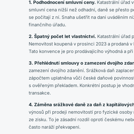
1. Podhodnocení smluvní ceny.
Katastrální úřad v
smluvní cena nižší než odhadní, daně se přesto po
se počítají z ní. Snaha ušetřit na dani uváděním n
finančního úřadu.
2. Špatný počet let vlastnictví.
Katastrální úřad 
Nemovitost koupená v prosinci 2023 a prodaná v le
Tato konvence je pro prodávajícího výhodná a při p
3. Přehlédnutí smlouvy o zamezení dvojího zdan
zamezení dvojího zdanění. Srážková daň zaplacen
zápočtem uplatněna vůči české daňové povinnosti,
s ověřeným překladem. Konkrétní postup je vho
transakce.
4. Záměna srážkové daně za daň z kapitálovýc
výnosů při prodeji nemovitostí pro fyzické osoby 
ze zisku. To je zásadní rozdíl oproti českému ne
často naráží překvapeni.