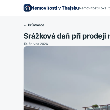
Nemovitosti v Thajsku
Nemovitosti
Lokali
←
Průvodce
Srážková daň při prodeji
19. června 2026