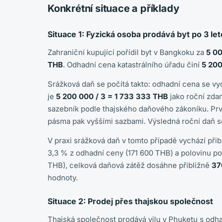
Konkrétní situace a příklady
Situace 1: Fyzická osoba prodává byt po 3 le
Zahraniční kupující pořídil byt v Bangkoku za
5 0
THB
. Odhadní cena katastrálního úřadu činí
5 20
Srážková daň se počítá takto: odhadní cena se vyd
je
5 200 000 / 3 = 1 733 333 THB
jako roční zdan
sazebník podle thajského daňového zákoníku. Prv
pásma pak vyššími sazbami. Výsledná roční daň se
V praxi srážková daň v tomto případě vychází při
3,3 % z odhadní ceny (171 600 THB) a polovinu po
THB), celková daňová zátěž dosáhne přibližně
37
hodnoty.
Situace 2: Prodej přes thajskou společnost
Thajská společnost prodává vilu v Phuketu s od