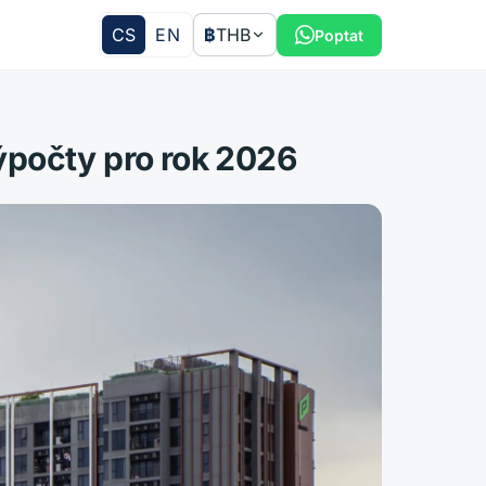
CS
EN
฿
THB
Poptat
výpočty pro rok 2026