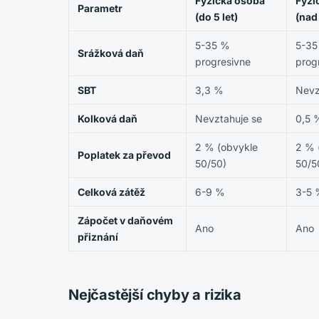
Fyzická osoba
Fyzi
Parametr
(do 5 let)
(nad 
5-35 %
5-35
Srážková daň
progresivne
prog
SBT
3,3 %
Nevz
Kolková daň
Nevztahuje se
0,5 
2 % (obvykle
2 % 
Poplatek za převod
50/50)
50/5
Celková zátěž
6-9 %
3-5 
Zápočet v daňovém
Ano
Ano
přiznání
Nejčastější chyby a rizika