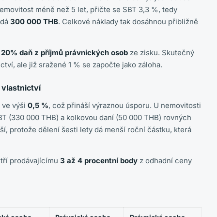
nemovitost méně než 5 let, přičte se SBT 3,3 %, tedy
idá
300 000 THB
. Celkové náklady tak dosáhnou přibližně
í
20% daň z příjmů právnických osob
ze zisku. Skutečný
ctví, ale již sražené 1 % se započte jako záloha.
vlastnictví
ň ve výši
0,5 %
, což přináší výraznou úsporu. U nemovitosti
BT (330 000 THB) a kolkovou daní (50 000 THB) rovných
ší, protože dělení šesti lety dá menší roční částku, která
etří prodávajícímu
3 až 4 procentní body
z odhadní ceny