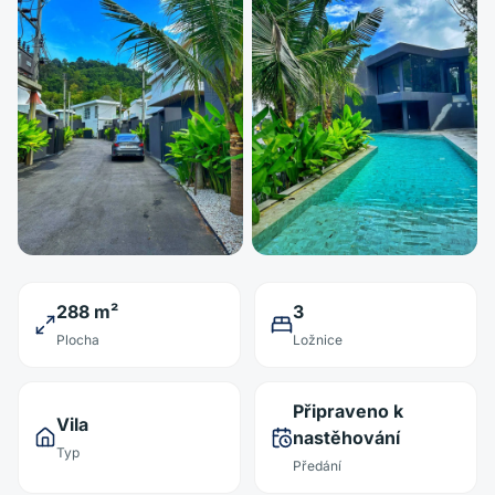
288 m²
3
Plocha
Ložnice
Připraveno k
Vila
nastěhování
Typ
Předání