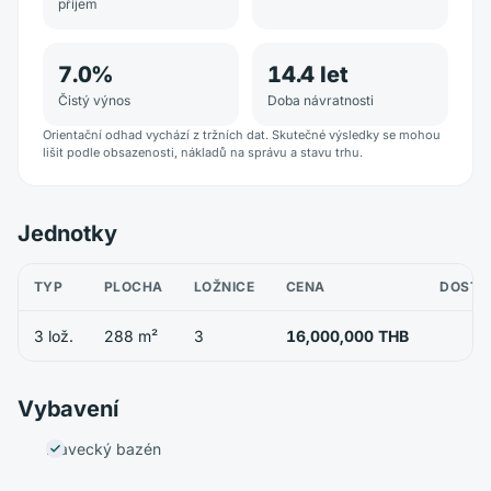
příjem
7.0
%
14.4
let
Čistý výnos
Doba návratnosti
Orientační odhad vychází z tržních dat. Skutečné výsledky se mohou
lišit podle obsazenosti, nákladů na správu a stavu trhu.
Jednotky
TYP
PLOCHA
LOŽNICE
CENA
DOSTU
3 lož.
288 m²
3
16,000,000 THB
Vybavení
Plavecký bazén