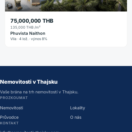
75,000,000 THB
135,000 THB
/m²
Phuvista Naithon
Vila · 4 lož. · výnos 8%
Nemovitosti v Thajsku
Vaše brána na trh nemovitostí v Thajsku.
PROZKOUMAT
Nemovitosti
Lokality
Průvodce
O nás
KONTAKT