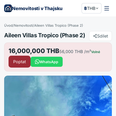
Nemovitosti v Thajsku
฿
THB
Úvod
/
Nemovitosti
/
Aileen Villas Tropico (Phase 2)
Aileen Villas Tropico (Phase 2)
Sdílet
16,000,000 THB
56,000 THB
/m²
Volné
Poptat
WhatsApp