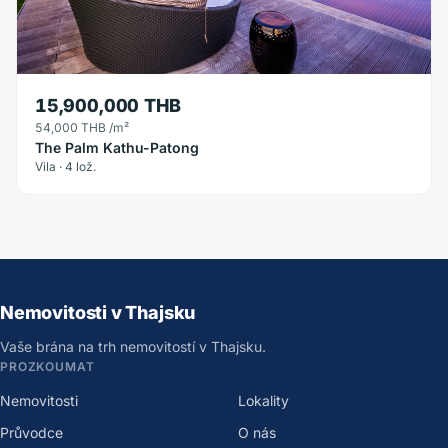
15,900,000 THB
54,000 THB
/m²
The Palm Kathu-Patong
Vila · 4 lož.
Nemovitosti v Thajsku
Vaše brána na trh nemovitostí v Thajsku.
PROZKOUMAT
Nemovitosti
Lokality
Průvodce
O nás