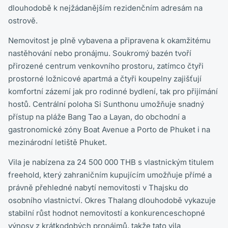
dlouhodobě k nejžádanějším rezidenčním adresám na
ostrově.
Nemovitost je plně vybavena a připravena k okamžitému
nastěhování nebo pronájmu. Soukromý bazén tvoří
přirozené centrum venkovního prostoru, zatímco čtyři
prostorné ložnicové apartmá a čtyři koupelny zajišťují
komfortní zázemí jak pro rodinné bydlení, tak pro přijímání
hostů. Centrální poloha Si Sunthonu umožňuje snadný
přístup na pláže Bang Tao a Layan, do obchodní a
gastronomické zóny Boat Avenue a Porto de Phuket i na
mezinárodní letiště Phuket.
Vila je nabízena za 24 500 000 THB s vlastnickým titulem
freehold, který zahraničním kupujícím umožňuje přímé a
právně přehledné nabytí nemovitosti v Thajsku do
osobního vlastnictví. Okres Thalang dlouhodobě vykazuje
stabilní růst hodnot nemovitostí a konkurenceschopné
výnosy z krátkodobých pronájmů, takže tato vila