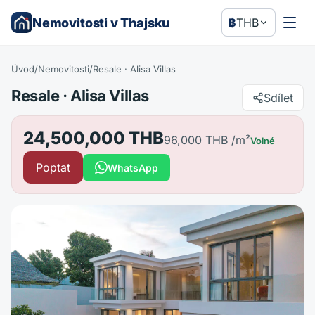
Nemovitosti v Thajsku
฿
THB
Úvod
/
Nemovitosti
/
Resale · Alisa Villas
Resale · Alisa Villas
Sdílet
24,500,000 THB
96,000 THB
/m²
Volné
Poptat
WhatsApp