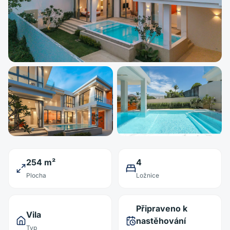
254 m²
4
Plocha
Ložnice
Připraveno k
Vila
nastěhování
Typ