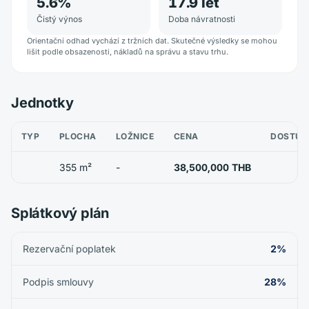
5.6
%
17.9
let
Čistý výnos
Doba návratnosti
Orientační odhad vychází z tržních dat. Skutečné výsledky se mohou
lišit podle obsazenosti, nákladů na správu a stavu trhu.
Jednotky
TYP
PLOCHA
LOŽNICE
CENA
DOSTUP
355 m²
-
38,500,000 THB
Splátkový plán
Rezervační poplatek
2%
Podpis smlouvy
28%