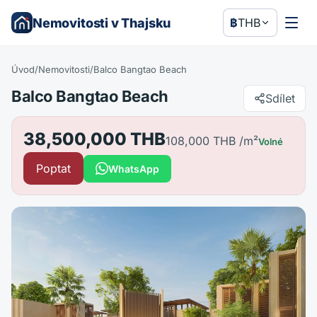
Nemovitosti v Thajsku
฿
THB
Úvod
/
Nemovitosti
/
Balco Bangtao Beach
Balco Bangtao Beach
Sdílet
38,500,000 THB
108,000 THB
/m²
Volné
Poptat
WhatsApp