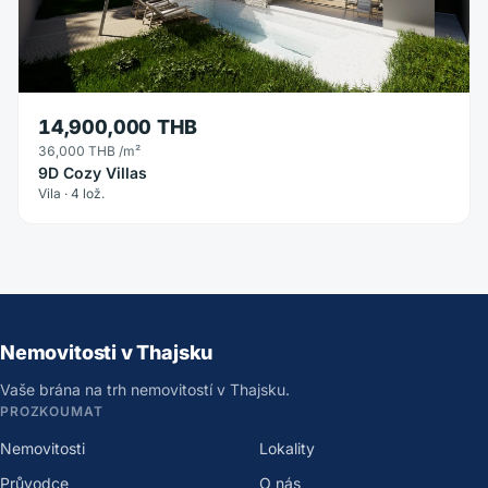
14,900,000 THB
36,000 THB
/m²
9D Cozy Villas
Vila · 4 lož.
Nemovitosti v Thajsku
Vaše brána na trh nemovitostí v Thajsku.
PROZKOUMAT
Nemovitosti
Lokality
Průvodce
O nás