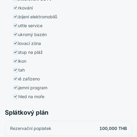
Parkování
Nabíjení elektromobilů
Shuttle service
Soukromý bazén
Grilovací zóna
Přístup na pláž
Balkon
Výtah
Plně zařízeno
Nájemní program
Výhled na moře
Splátkový plán
Rezervační poplatek
100,000 THB