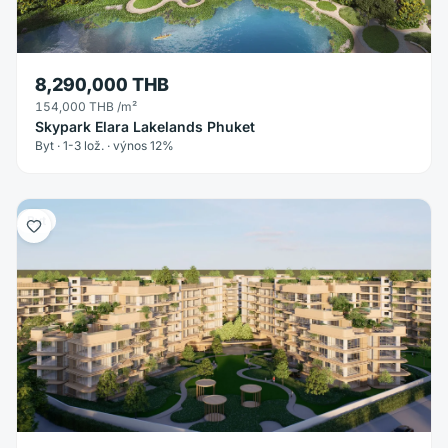
8,290,000 THB
154,000 THB
/m²
Skypark Elara Lakelands Phuket
Byt · 1-3 lož. · výnos 12%
Byt