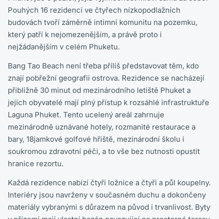
Pouhých 16 rezidencí ve čtyřech nízkopodlažních
budovách tvoří záměrně intimní komunitu na pozemku,
který patří k nejomezenějším, a právě proto i
nejžádanějším v celém Phuketu.
Bang Tao Beach není třeba příliš představovat těm, kdo
znají pobřežní geografii ostrova. Rezidence se nacházejí
přibližně 30 minut od mezinárodního letiště Phuket a
jejich obyvatelé mají plný přístup k rozsáhlé infrastruktuře
Laguna Phuket. Tento ucelený areál zahrnuje
mezinárodně uznávané hotely, rozmanité restaurace a
bary, 18jamkové golfové hřiště, mezinárodní školu i
soukromou zdravotní péči, a to vše bez nutnosti opustit
hranice rezortu.
Každá rezidence nabízí čtyři ložnice a čtyři a půl koupelny.
Interiéry jsou navrženy v současném duchu a dokončeny
materiály vybranými s důrazem na původ i trvanlivost. Byty