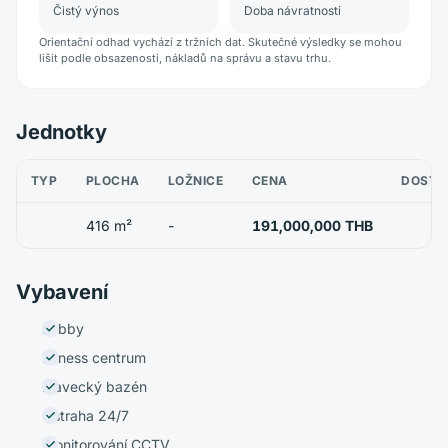
Čistý výnos
Doba návratnosti
Orientační odhad vychází z tržních dat. Skutečné výsledky se mohou
lišit podle obsazenosti, nákladů na správu a stavu trhu.
Jednotky
TYP
PLOCHA
LOŽNICE
CENA
DOSTU
416 m²
-
191,000,000 THB
Vybavení
Lobby
Fitness centrum
Plavecký bazén
Ostraha 24/7
Monitorování CCTV