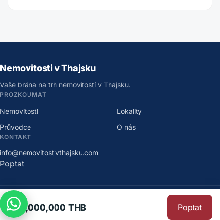
Nemovitosti v Thajsku
Vaše brána na trh nemovitostí v Thajsku.
PROZKOUMAT
Nemovitosti
Lokality
Průvodce
O nás
KONTAKT
info@nemovitostivthajsku.com
Poptat
©
2026
Nemovitosti v Thajsku
.
Všechna práva vyhrazena.
191,000,000 THB
Poptat
Ochrana osobních údajů
·
Podmínky užití