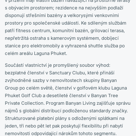
v přízemí mají vlastní bazén navazující na prostorné terasy
s obývacím prostorem; rezidence na nejvyšším podlaží
disponují střešními bazény a velkorysými venkovními
prostory pro společenské události. Ke sdíleným službám
patří fitness centrum, komunitní bazén, grilovací terasa,
nepřetržitá ostraha s kamerovým systémem, dobíjecí
stanice pro elektromobily a vyhrazená shuttle služba po
celém areálu Laguna Phuket.
Součástí vlastnictví je promyšlený soubor výhod:
bezplatné členství v Sanctuary Clubu, které přináší
zvýhodněné sazby v nemovitostech skupiny Banyan
Group po celém světě, členství v golfovém klubu Laguna
Phuket Golf Club a desetileté členství v Banyan Tree
Private Collection. Program Banyan Living zajišťuje správu
nájmů s globální distribucí podloženou standardy značky.
Strukturované platební plány s odloženými splátkami na
jeden, tři nebo pět let pak poskytují flexibilitu při nabytí
nemovitosti odpovídající nárokům tohoto segmentu.