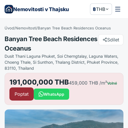
Nemovitosti v Thajsku
฿
THB
Úvod
/
Nemovitosti
/
Banyan Tree Beach Residences Oceanus
Banyan Tree Beach Residences
Sdílet
Oceanus
Dusit Thani Laguna Phuket, Soi Cherngtalay, Laguna Waters,
Choeng Thale, Si Sunthon, Thalang District, Phuket Province,
83110, Thailand
191,000,000 THB
459,000 THB
/m²
Volné
Poptat
WhatsApp