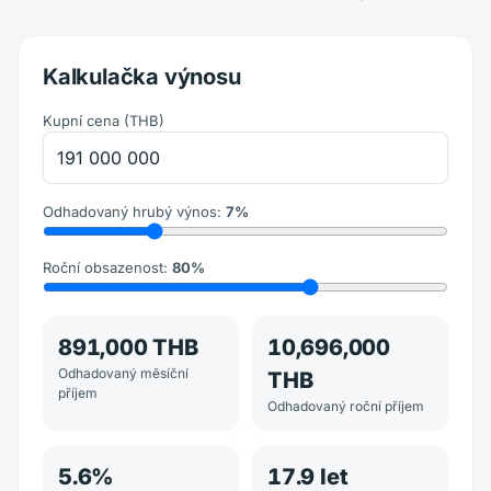
Kalkulačka výnosu
Kupní cena
(
THB
)
Odhadovaný hrubý výnos
:
7
%
Roční obsazenost
:
80
%
891,000 THB
10,696,000
Odhadovaný měsíční
THB
příjem
Odhadovaný roční příjem
5.6
%
17.9
let