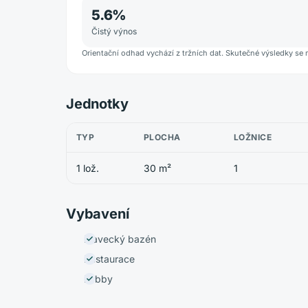
5.6
%
Čistý výnos
Orientační odhad vychází z tržních dat. Skutečné výsledky se 
Jednotky
TYP
PLOCHA
LOŽNICE
1 lož.
30 m²
1
Vybavení
Plavecký bazén
Restaurace
Lobby