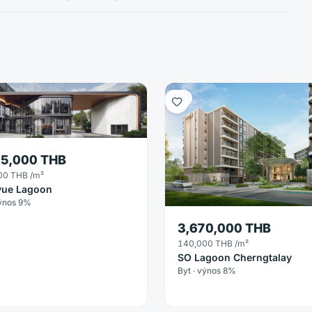
Byt
65,000 THB
00 THB
/m²
vue Lagoon
výnos 9%
3,670,000 THB
140,000 THB
/m²
SO Lagoon Cherngtalay
Byt · výnos 8%