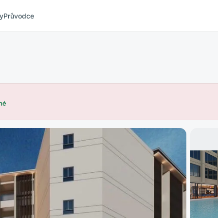
ty
Průvodce
né