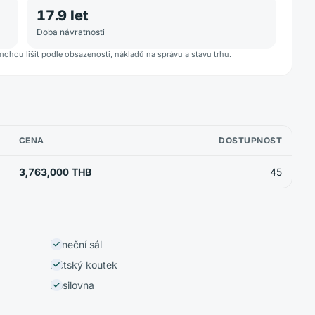
17.9
let
Doba návratnosti
mohou lišit podle obsazenosti, nákladů na správu a stavu trhu.
CENA
DOSTUPNOST
3,763,000 THB
45
Taneční sál
Dětský koutek
Posilovna