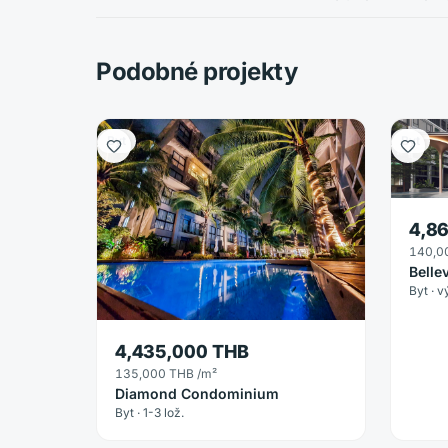
Podobné projekty
Byt
Byt
4,8
140,0
Belle
Byt · 
4,435,000 THB
135,000 THB
/m²
Diamond Condominium
Byt · 1-3 lož.