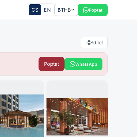
CS
EN
฿
THB
Poptat
Sdílet
Poptat
WhatsApp