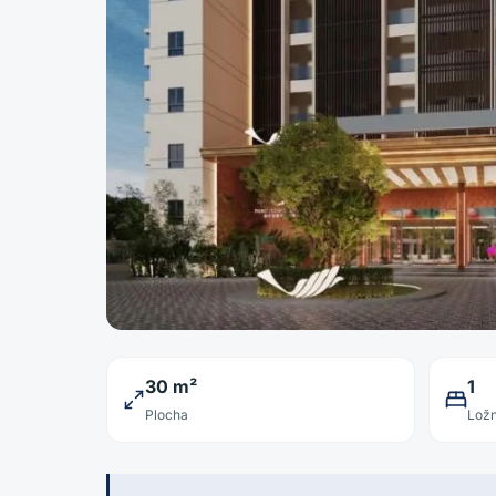
30 m²
1
Plocha
Ložn