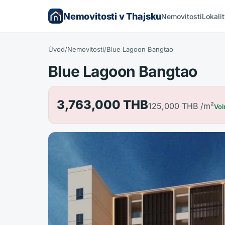
Nemovitosti v Thajsku
Nemovitosti
Lokali
Úvod
/
Nemovitosti
/
Blue Lagoon Bangtao
Blue Lagoon Bangtao
3,763,000 THB
125,000 THB
/m²
Vol