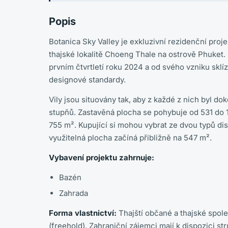
Popis
Botanica Sky Valley je exkluzivní rezidenční proje
thajské lokalitě Choeng Thale na ostrově Phuket. 
prvním čtvrtletí roku 2024 a od svého vzniku sklí
designové standardy.
Vily jsou situovány tak, aby z každé z nich byl d
stupňů. Zastavěná plocha se pohybuje od 531 do 1
755 m². Kupující si mohou vybrat ze dvou typů dis
využitelná plocha začíná přibližně na 547 m².
Vybavení projektu zahrnuje:
Bazén
Zahrada
Forma vlastnictví:
Thajští občané a thajské spol
(freehold). Zahraniční zájemci mají k dispozici s