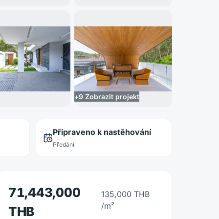
+
9
Zobrazit projekt
Připraveno k nastěhování
Předání
71,443,000
135,000 THB
/m²
THB