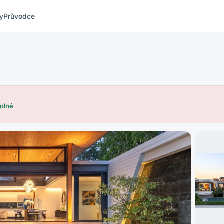
ty
Průvodce
olné