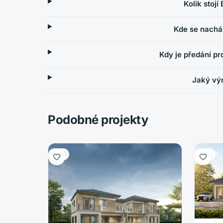
Kolik stojí
Kde se nachá
Kdy je předání pr
Jaký výn
Podobné projekty
Vila
Vila