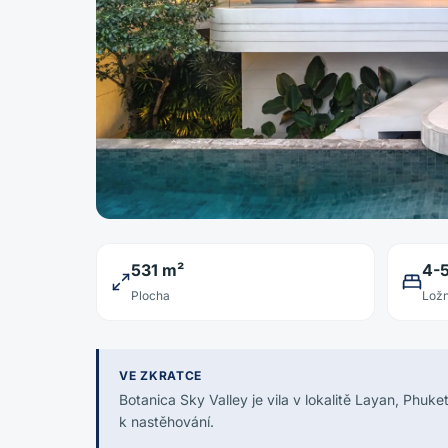
531 m²
4-
Plocha
Ložn
VE ZKRATCE
Botanica Sky Valley je vila v lokalitě Layan, Phuk
k nastěhování.