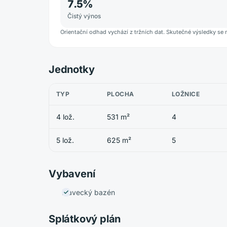
7.5
%
Čistý výnos
Orientační odhad vychází z tržních dat. Skutečné výsledky se 
Jednotky
TYP
PLOCHA
LOŽNICE
4 lož.
531 m²
4
5 lož.
625 m²
5
Vybavení
Plavecký bazén
Splátkový plán