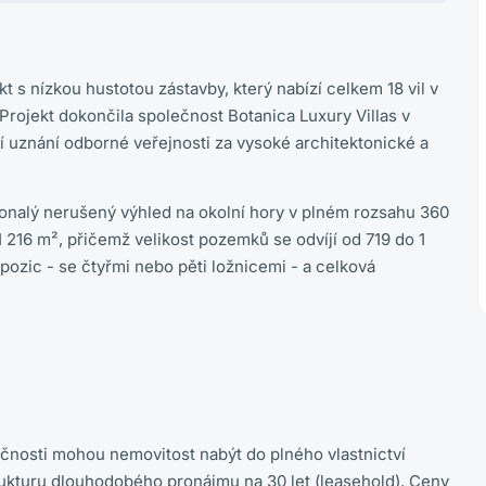
kt s nízkou hustotou zástavby, který nabízí celkem 18 vil v
Projekt dokončila společnost Botanica Luxury Villas v
zí uznání odborné veřejnosti za vysoké architektonické a
okonalý nerušený výhled na okolní hory v plném rozsahu 360
 216 m², přičemž velikost pozemků se odvíjí od 719 do 1
pozic - se čtyřmi nebo pěti ložnicemi - a celková
ečnosti mohou nemovitost nabýt do plného vlastnictví
trukturu dlouhodobého pronájmu na 30 let (leasehold). Ceny