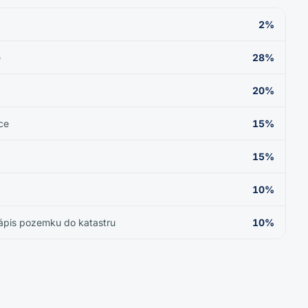
2%
e
28%
20%
ce
15%
15%
10%
zápis pozemku do katastru
10%