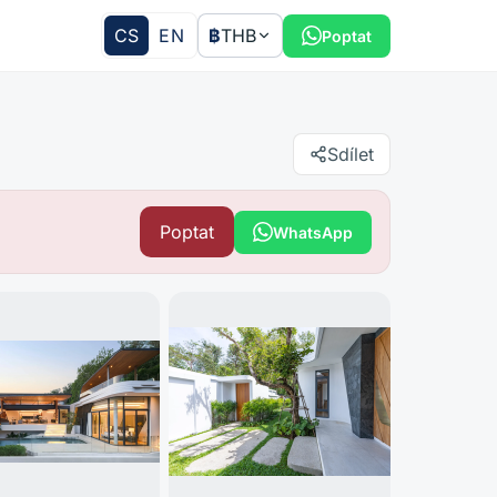
CS
EN
฿
THB
Poptat
Sdílet
Poptat
WhatsApp