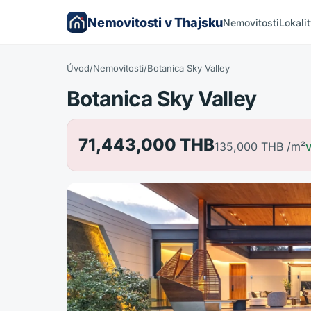
Nemovitosti v Thajsku
Nemovitosti
Lokali
Úvod
/
Nemovitosti
/
Botanica Sky Valley
Botanica Sky Valley
71,443,000 THB
135,000 THB
/m²
V