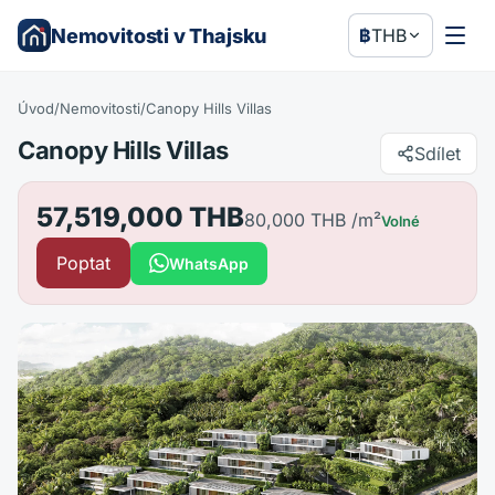
Nemovitosti v Thajsku
฿
THB
Úvod
/
Nemovitosti
/
Canopy Hills Villas
Canopy Hills Villas
Sdílet
57,519,000 THB
80,000 THB
/m²
Volné
Poptat
WhatsApp