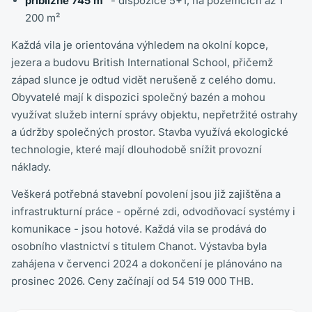
přibližně 745 m²
- dispozice 5+1, na pozemcích až 1
200 m²
Každá vila je orientována výhledem na okolní kopce,
jezera a budovu British International School, přičemž
západ slunce je odtud vidět nerušeně z celého domu.
Obyvatelé mají k dispozici společný bazén a mohou
využívat služeb interní správy objektu, nepřetržité ostrahy
a údržby společných prostor. Stavba využívá ekologické
technologie, které mají dlouhodobě snížit provozní
náklady.
Veškerá potřebná stavební povolení jsou již zajištěna a
infrastrukturní práce - opěrné zdi, odvodňovací systémy i
komunikace - jsou hotové. Každá vila se prodává do
osobního vlastnictví s titulem Chanot. Výstavba byla
zahájena v červenci 2024 a dokončení je plánováno na
prosinec 2026. Ceny začínají od 54 519 000 THB.