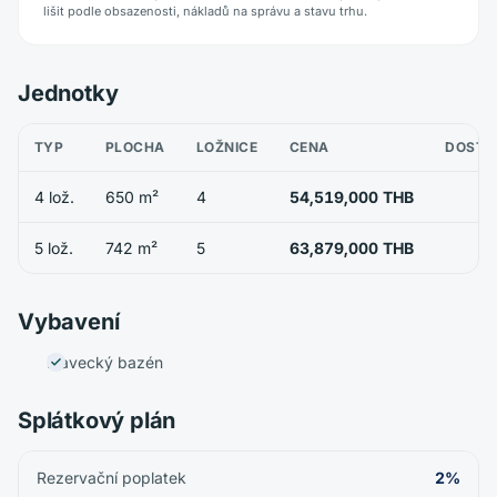
lišit podle obsazenosti, nákladů na správu a stavu trhu.
Jednotky
TYP
PLOCHA
LOŽNICE
CENA
DOSTU
4 lož.
650 m²
4
54,519,000 THB
5 lož.
742 m²
5
63,879,000 THB
Vybavení
Plavecký bazén
Splátkový plán
Rezervační poplatek
2%