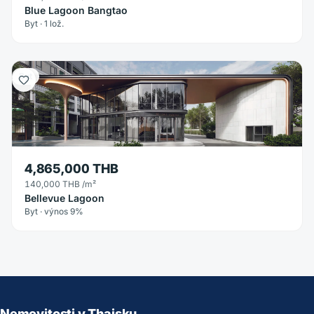
Blue Lagoon Bangtao
Byt · 1 lož.
Byt
4,865,000 THB
140,000 THB
/m²
Bellevue Lagoon
Byt · výnos 9%
Nemovitosti v Thajsku