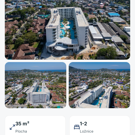
35 m²
1-2
Plocha
Ložnice