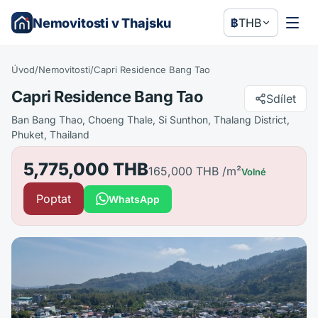
Nemovitosti v Thajsku
฿
THB
Úvod
/
Nemovitosti
/
Capri Residence Bang Tao
Capri Residence Bang Tao
Sdílet
Ban Bang Thao, Choeng Thale, Si Sunthon, Thalang District,
Phuket, Thailand
5,775,000 THB
165,000 THB
/m²
Volné
Poptat
WhatsApp