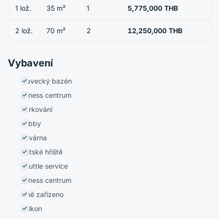
1 lož.
35 m²
1
5,775,000 THB
2 lož.
70 m²
2
12,250,000 THB
Vybavení
Plavecký bazén
Fitness centrum
Parkování
Lobby
Kavárna
Dětské hřiště
Shuttle service
Fitness centrum
Plně zařízeno
Balkon