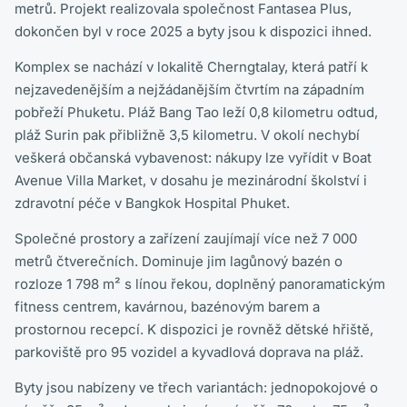
metrů. Projekt realizovala společnost Fantasea Plus,
dokončen byl v roce 2025 a byty jsou k dispozici ihned.
Komplex se nachází v lokalitě Cherngtalay, která patří k
nejzavedenějším a nejžádanějším čtvrtím na západním
pobřeží Phuketu. Pláž Bang Tao leží 0,8 kilometru odtud,
pláž Surin pak přibližně 3,5 kilometru. V okolí nechybí
veškerá občanská vybavenost: nákupy lze vyřídit v Boat
Avenue Villa Market, v dosahu je mezinárodní školství i
zdravotní péče v Bangkok Hospital Phuket.
Společné prostory a zařízení zaujímají více než 7 000
metrů čtverečních. Dominuje jim lagůnový bazén o
rozloze 1 798 m² s línou řekou, doplněný panoramatickým
fitness centrem, kavárnou, bazénovým barem a
prostornou recepcí. K dispozici je rovněž dětské hřiště,
parkoviště pro 95 vozidel a kyvadlová doprava na pláž.
Byty jsou nabízeny ve třech variantách: jednopokojové o