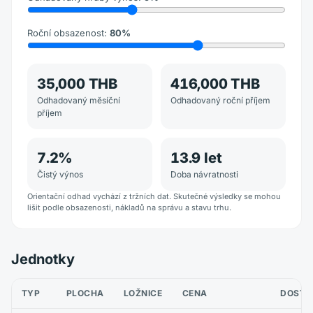
Roční obsazenost
:
80
%
35,000 THB
416,000 THB
Odhadovaný měsíční
Odhadovaný roční příjem
příjem
7.2
%
13.9
let
Čistý výnos
Doba návratnosti
Orientační odhad vychází z tržních dat. Skutečné výsledky se mohou
lišit podle obsazenosti, nákladů na správu a stavu trhu.
Jednotky
TYP
PLOCHA
LOŽNICE
CENA
DOSTU