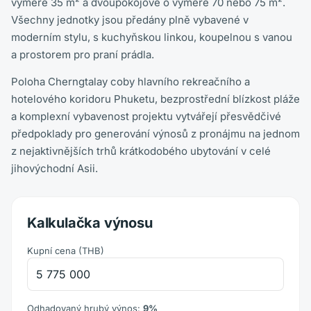
výměře 35 m² a dvoupokojové o výměře 70 nebo 75 m².
Všechny jednotky jsou předány plně vybavené v
moderním stylu, s kuchyňskou linkou, koupelnou s vanou
a prostorem pro praní prádla.
Poloha Cherngtalay coby hlavního rekreačního a
hotelového koridoru Phuketu, bezprostřední blízkost pláže
a komplexní vybavenost projektu vytvářejí přesvědčivé
předpoklady pro generování výnosů z pronájmu na jednom
z nejaktivnějších trhů krátkodobého ubytování v celé
jihovýchodní Asii.
Kalkulačka výnosu
Kupní cena
(
THB
)
Odhadovaný hrubý výnos
:
9
%