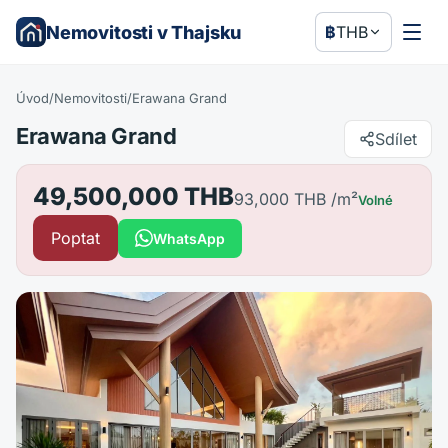
Nemovitosti v Thajsku
฿
THB
Úvod
/
Nemovitosti
/
Erawana Grand
Erawana Grand
Sdílet
49,500,000 THB
93,000 THB
/m²
Volné
Poptat
WhatsApp