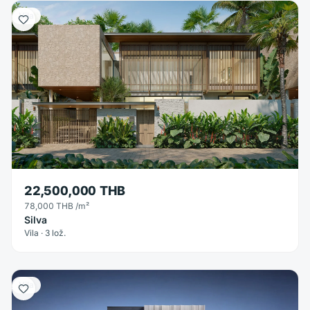
Vila
22,500,000 THB
78,000 THB
/m²
Silva
Vila · 3 lož.
Vila