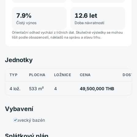
7.9
%
12.6
let
Čistý výnos
Doba návratnosti
Orientační odhad vychází z tržních dat. Skutečné výsledky se mohou
lišit podle obsazenosti, nákladů na správu a stavu trhu.
Jednotky
TYP
PLOCHA
LOŽNICE
CENA
DOSTU
4 lož.
533 m²
4
49,500,000 THB
Vybavení
Plavecký bazén
Splátkový plán