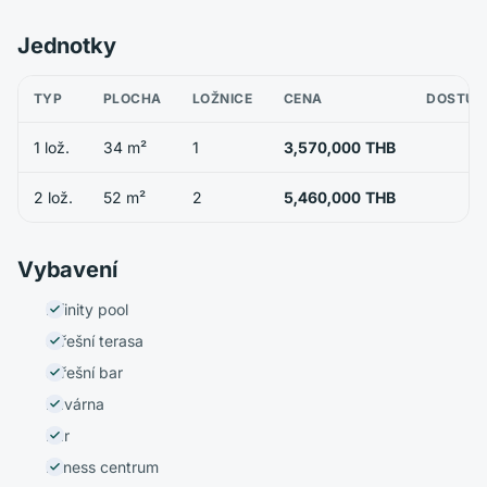
Jednotky
TYP
PLOCHA
LOŽNICE
CENA
DOSTUP
1 lož.
34 m²
1
3,570,000 THB
2 lož.
52 m²
2
5,460,000 THB
Vybavení
Infinity pool
Střešní terasa
Střešní bar
Kavárna
Bar
Fitness centrum