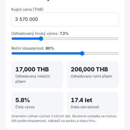
Kupní cena
(
THB
)
Odhadovaný hrubý výnos
:
7.2
%
Roční obsazenost
:
80
%
17,000 THB
206,000 THB
Odhadovaný měsíční
Odhadovaný roční příjem
příjem
5.8
%
17.4
let
Čistý výnos
Doba návratnosti
Orientační odhad vychází z tržních dat. Skutečné výsledky se mohou
lišit podle obsazenosti, nákladů na správu a stavu trhu.