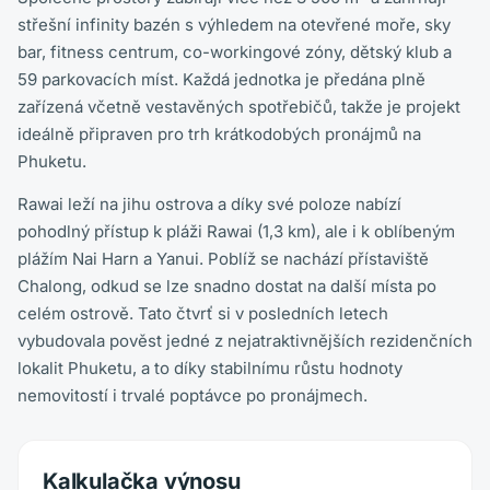
střešní infinity bazén s výhledem na otevřené moře, sky
bar, fitness centrum, co-workingové zóny, dětský klub a
59 parkovacích míst. Každá jednotka je předána plně
zařízená včetně vestavěných spotřebičů, takže je projekt
ideálně připraven pro trh krátkodobých pronájmů na
Phuketu.
Rawai leží na jihu ostrova a díky své poloze nabízí
pohodlný přístup k pláži Rawai (1,3 km), ale i k oblíbeným
plážím Nai Harn a Yanui. Poblíž se nachází přístaviště
Chalong, odkud se lze snadno dostat na další místa po
celém ostrově. Tato čtvrť si v posledních letech
vybudovala pověst jedné z nejatraktivnějších rezidenčních
lokalit Phuketu, a to díky stabilnímu růstu hodnoty
nemovitostí i trvalé poptávce po pronájmech.
Kalkulačka výnosu