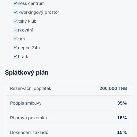
Fitness centrum
Co-workingový prostor
Dětský klub
Parkování
Výtah
Recepce 24h
Zahrada
Splátkový plán
Rezervační poplatek
200,000 THB
Podpis smlouvy
35%
Příprava pozemku
15%
Dokončení základů
15%