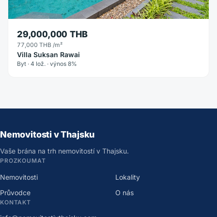
29,000,000 THB
77,000 THB
/m²
Villa Suksan Rawai
Byt · 4 lož. · výnos 8%
Nemovitosti v Thajsku
Vaše brána na trh nemovitostí v Thajsku.
PROZKOUMAT
Nemovitosti
Lokality
Průvodce
O nás
KONTAKT