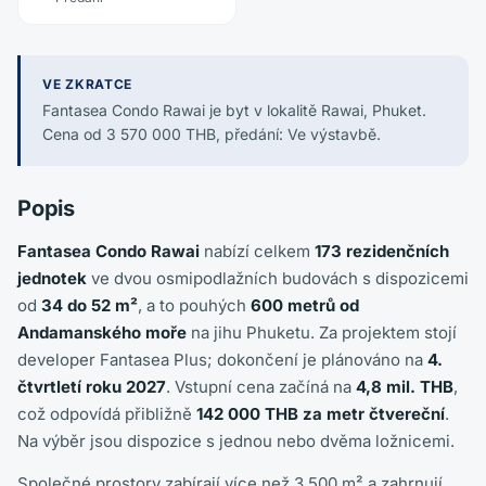
VE ZKRATCE
Fantasea Condo Rawai je byt v lokalitě Rawai, Phuket.
Cena od 3 570 000 THB, předání: Ve výstavbě.
Popis
Fantasea Condo Rawai
nabízí celkem
173 rezidenčních
jednotek
ve dvou osmipodlažních budovách s dispozicemi
od
34 do 52 m²
, a to pouhých
600 metrů od
Andamanského moře
na jihu Phuketu. Za projektem stojí
developer Fantasea Plus; dokončení je plánováno na
4.
čtvrtletí roku 2027
. Vstupní cena začíná na
4,8 mil. THB
,
což odpovídá přibližně
142 000 THB za metr čtvereční
.
Na výběr jsou dispozice s jednou nebo dvěma ložnicemi.
Společné prostory zabírají více než 3 500 m² a zahrnují