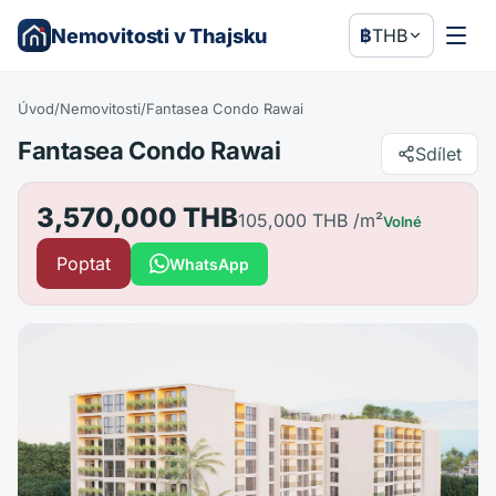
Nemovitosti v Thajsku
฿
THB
Úvod
/
Nemovitosti
/
Fantasea Condo Rawai
Fantasea Condo Rawai
Sdílet
3,570,000 THB
105,000 THB
/m²
Volné
Poptat
WhatsApp