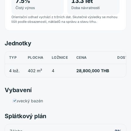
7.5
%
13.3
let
Čistý výnos
Doba návratnosti
Orientační odhad vychází z tržních dat. Skutečné výsledky se mohou
lišit podle obsazenosti, nákladů na správu a stavu trhu.
Jednotky
TYP
PLOCHA
LOŽNICE
CENA
DOSTU
4 lož.
402 m²
4
28,800,000 THB
Vybavení
Plavecký bazén
Splátkový plán