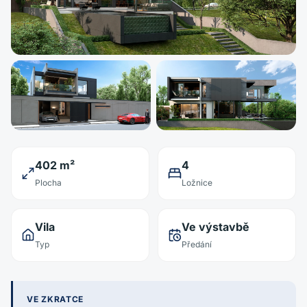
402 m²
4
Plocha
Ložnice
Vila
Ve výstavbě
Typ
Předání
VE ZKRATCE