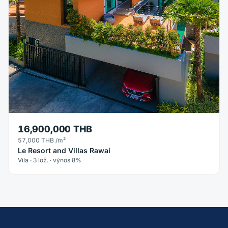
16,900,000 THB
57,000 THB
/m²
Le Resort and Villas Rawai
Vila · 3 lož. · výnos 8%