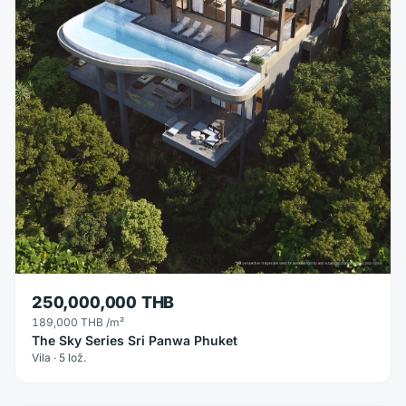
250,000,000 THB
189,000 THB
/m²
The Sky Series Sri Panwa Phuket
Vila · 5 lož.