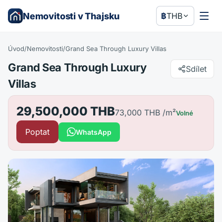
Nemovitosti v Thajsku
฿
THB
Úvod
/
Nemovitosti
/
Grand Sea Through Luxury Villas
Grand Sea Through Luxury
Sdílet
Villas
29,500,000 THB
73,000 THB
/m²
Volné
Poptat
WhatsApp