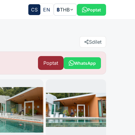
CS
EN
฿
THB
Poptat
Sdílet
Poptat
WhatsApp