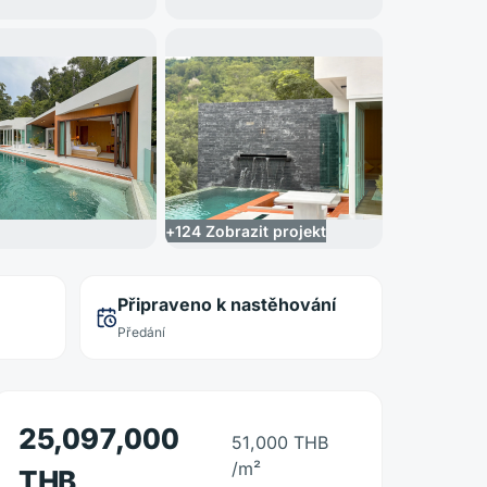
+
124
Zobrazit projekt
Připraveno k nastěhování
Předání
25,097,000
51,000 THB
/m²
THB