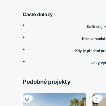
Časté dotazy
Kolik stojí
Kde se nacház
Kdy je předání pr
Jaký výn
Podobné projekty
Vila
Vila