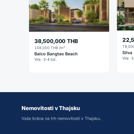
22,
38,500,000 THB
78,00
108,000 THB
/m²
Silva
Balco Bangtao Beach
Vila · 3
Vila · 3-4 lož.
Nemovitosti v Thajsku
Vaše brána na trh nemovitostí v Thajsku.