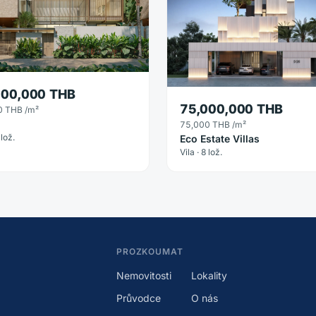
500,000 THB
75,000,000 THB
0 THB
/m²
75,000 THB
/m²
 lož.
Eco Estate Villas
Vila · 8 lož.
PROZKOUMAT
Nemovitosti
Lokality
Průvodce
O nás