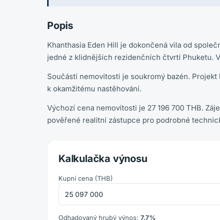
Popis
Khanthasia Eden Hill je dokončená vila od společn
jedné z klidnějších rezidenčních čtvrtí Phuketu. 
Součástí nemovitosti je soukromý bazén. Projekt 
k okamžitému nastěhování.
Výchozí cena nemovitosti je 27 196 700 THB. Záj
pověřené realitní zástupce pro podrobné technic
Kalkulačka výnosu
Kupní cena
(
THB
)
Odhadovaný hrubý výnos
:
7.7
%