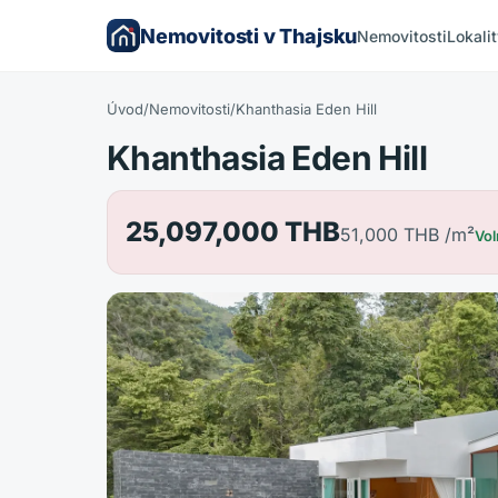
Nemovitosti v Thajsku
Nemovitosti
Lokali
Úvod
/
Nemovitosti
/
Khanthasia Eden Hill
Khanthasia Eden Hill
25,097,000 THB
51,000 THB
/m²
Vol