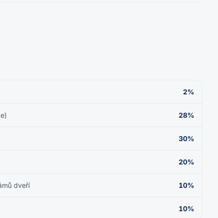
2%
ce)
28%
30%
20%
rámů dveří
10%
10%