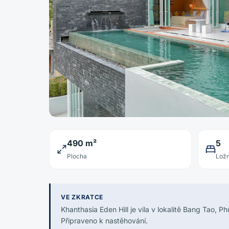
490 m²
5
Plocha
Ložn
VE ZKRATCE
Khanthasia Eden Hill je vila v lokalitě Bang Tao, 
Připraveno k nastěhování.