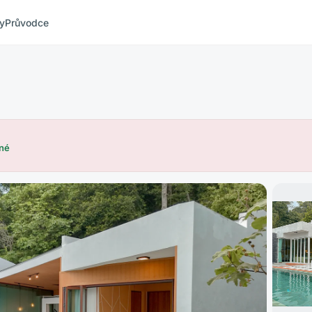
ty
Průvodce
né