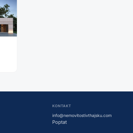
KONTAKT
info@nemovitostivthajsku.com
Poptat