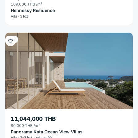
169,000 THB
/m²
Hennessy Residence
Vila · 3 lož.
Vila
11,044,000 THB
80,000 THB
/m²
Panorama Kata Ocean View Villas
Vila · 2-3 lož. · výnos 9%