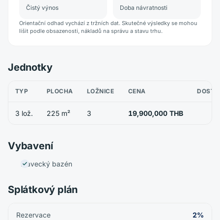
Čistý výnos
Doba návratnosti
Orientační odhad vychází z tržních dat. Skutečné výsledky se mohou
lišit podle obsazenosti, nákladů na správu a stavu trhu.
Jednotky
TYP
PLOCHA
LOŽNICE
CENA
DOSTU
3 lož.
225 m²
3
19,900,000 THB
Vybavení
Plavecký bazén
Splátkový plán
Rezervace
2%