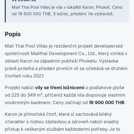
Mali Thai Pool Villas je vila v lokalitě Karon, Phuket. Cena
od 19 900 000 THB, 3 ložnic, předání: Ve výstavbě.
Popis
Mali Thai Pool Villas je rezidenční projekt developerské
společnosti Malithai Development Co., Ltd., který vzniká v
oblasti Karon na západním pobřeží Phuketu. Výstavba
právě probíhá a předání prvních vil se očekává ve druhém
čtvrtletí roku 2027.
Projekt nabízí
vily se třemi ložnicemi
o podlahové ploše
od 225 do 349 m², přičemž každá vila disponuje vlastním
soukromým bazénem. Ceny začínají od
19 900 000 THB
.
Karon je přímořská čtvrť, která si zachovává klidný
charakter s nízkou zástavbou a zároveň nabízí snadný
přístup k veškerým službám každodenní potřeby. Je to