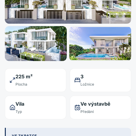
225 m²
3
Plocha
Ložnice
Vila
Ve výstavbě
Typ
Předání
VE ZKRATCE