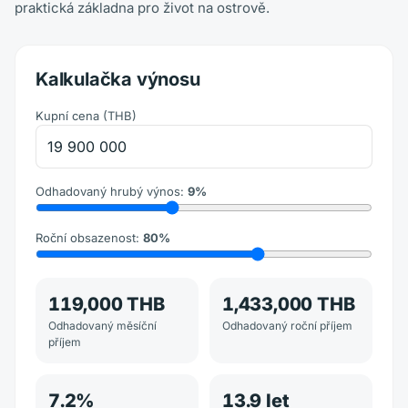
praktická základna pro život na ostrově.
Kalkulačka výnosu
Kupní cena
(
THB
)
Odhadovaný hrubý výnos
:
9
%
Roční obsazenost
:
80
%
119,000 THB
1,433,000 THB
Odhadovaný měsíční
Odhadovaný roční příjem
příjem
7.2
%
13.9
let