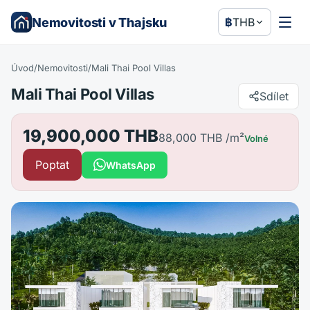
Nemovitosti v Thajsku
฿
THB
Úvod
/
Nemovitosti
/
Mali Thai Pool Villas
Mali Thai Pool Villas
Sdílet
19,900,000 THB
88,000 THB
/m²
Volné
Poptat
WhatsApp