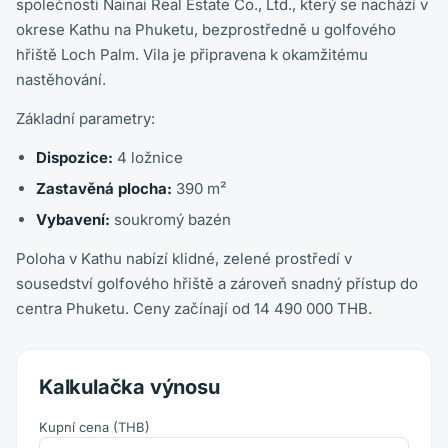
společnosti Nainai Real Estate Co., Ltd., který se nachází v
okrese Kathu na Phuketu, bezprostředně u golfového
hřiště Loch Palm. Vila je připravena k okamžitému
nastěhování.
Základní parametry:
Dispozice:
4 ložnice
Zastavěná plocha:
390 m²
Vybavení:
soukromý bazén
Poloha v Kathu nabízí klidné, zelené prostředí v
sousedství golfového hřiště a zároveň snadný přístup do
centra Phuketu. Ceny začínají od 14 490 000 THB.
Kalkulačka výnosu
Kupní cena
(
THB
)