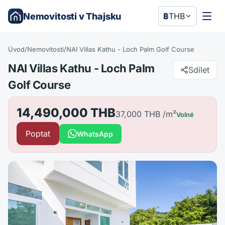
Nemovitosti v Thajsku
฿
THB
Úvod
/
Nemovitosti
/
NAI Villas Kathu - Loch Palm Golf Course
NAI Villas Kathu - Loch Palm
Sdílet
Golf Course
14,490,000 THB
37,000 THB
/m²
Volné
Poptat
WhatsApp