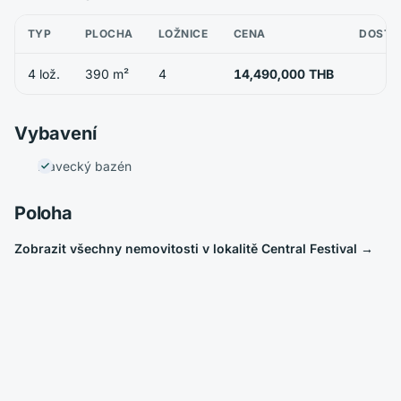
TYP
PLOCHA
LOŽNICE
CENA
DOSTU
4 lož.
390 m²
4
14,490,000 THB
Vybavení
Plavecký bazén
Poloha
Zobrazit všechny nemovitosti v lokalitě Central Festival
→