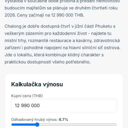
Výstavba v současné době probíhá a předání nemovitostí
budoucím majitelům se plánuje ve druhém čtvrtletí roku
2026. Ceny začínají na 12 990 000 THB.
Chalong je dobře dostupná čtvrť v jižní části Phuketu s
veškerým zázemím pro každodenní život - najdete tu
místní trhy, rozmanité restaurace a kavárny, zdravotnická
zařízení i pohodlné napojení na hlavní silniční síť ostrova.
Jde o lokalitu, která kombinuje klidný charakter s
praktickou dostupností všeho potřebného.
Kalkulačka výnosu
Kupní cena
(
THB
)
Odhadovaný hrubý výnos
:
6.7
%