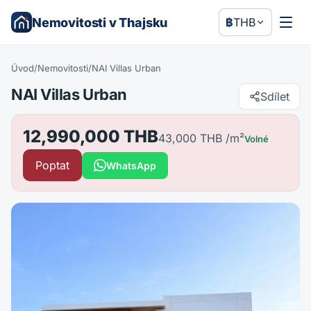
Nemovitosti v Thajsku
฿
THB
Úvod
/
Nemovitosti
/
NAI Villas Urban
NAI Villas Urban
Sdílet
12,990,000 THB
43,000 THB
/m²
Volné
Poptat
WhatsApp