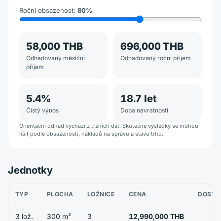
Roční obsazenost
:
80
%
58,000 THB
696,000 THB
Odhadovaný měsíční
Odhadovaný roční příjem
příjem
5.4
%
18.7
let
Čistý výnos
Doba návratnosti
Orientační odhad vychází z tržních dat. Skutečné výsledky se mohou
lišit podle obsazenosti, nákladů na správu a stavu trhu.
Jednotky
TYP
PLOCHA
LOŽNICE
CENA
DOSTU
3 lož.
300 m²
3
12,990,000 THB