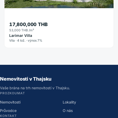
17,800,000 THB
53,000 THB
/m²
Larimar Villa
Vila · 4 lož. · výnos 7%
Nemovitosti v Thajsku
Vaše brána na trh nemovitostí v Thajsku.
PROZKOUMAT
Nemovitosti
Lokality
Průvodce
O nás
KONTAKT