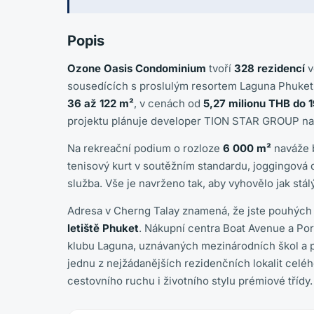
Popis
Ozone Oasis Condominium
tvoří
328 rezidencí
v
sousedících s proslulým resortem Laguna Phuket. 
36 až 122 m²
, v cenách od
5,27 milionu THB do 
projektu plánuje developer TION STAR GROUP n
Na rekreační podium o rozloze
6 000 m²
naváže b
tenisový kurt v soutěžním standardu, joggingová d
služba. Vše je navrženo tak, aby vyhovělo jak st
Adresa v Cherng Talay znamená, že jste pouhýc
letiště Phuket
. Nákupní centra Boat Avenue a Por
klubu Laguna, uznávaných mezinárodních škol a p
jednu z nejžádanějších rezidenčních lokalit celé
cestovního ruchu i životního stylu prémiové třídy.