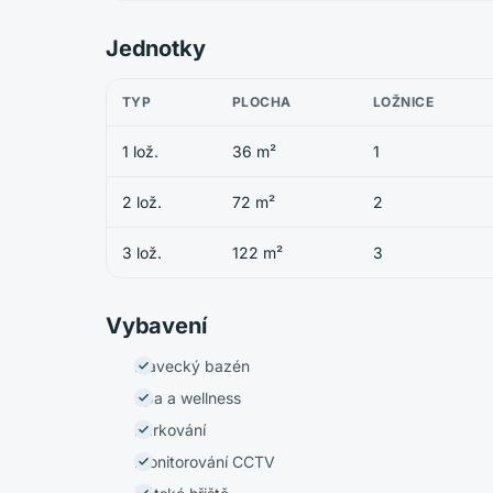
Jednotky
TYP
PLOCHA
LOŽNICE
1 lož.
36 m²
1
2 lož.
72 m²
2
3 lož.
122 m²
3
Vybavení
Plavecký bazén
Spa a wellness
Parkování
Monitorování CCTV