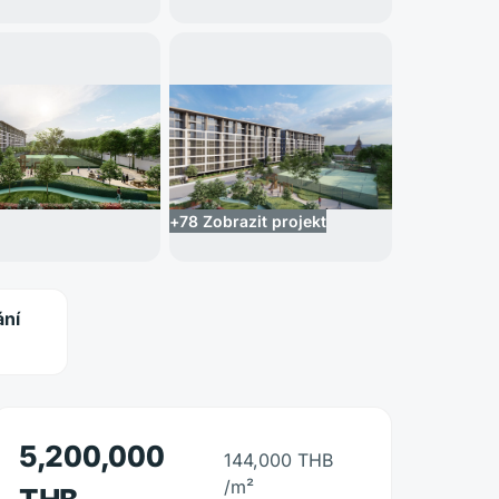
+
78
Zobrazit projekt
ání
5,200,000
144,000 THB
/m²