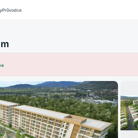
ty
Průvodce
um
né