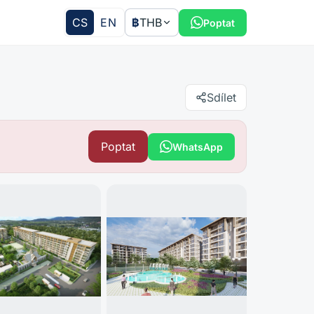
CS
EN
฿
THB
Poptat
Sdílet
Poptat
WhatsApp