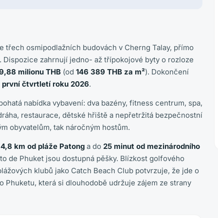
e třech osmipodlažních budovách v Cherng Talay, přímo
Dispozice zahrnují jedno- až třípokojové byty o rozloze
19,88 milionu THB
(od
146 389 THB za m²
). Dokončení
a
první čtvrtletí roku 2026
.
ohatá nabídka vybavení: dva bazény, fitness centrum, spa,
ráha, restaurace, dětské hřiště a nepřetržitá bezpečnostní
álým obyvatelům, tak náročným hostům.
h
4,8 km od pláže Patong
a do
25 minut od mezinárodního
to de Phuket jsou dostupná pěšky. Blízkost golfového
lážových klubů jako Catch Beach Club potvrzuje, že jde o
ho Phuketu, která si dlouhodobě udržuje zájem ze strany