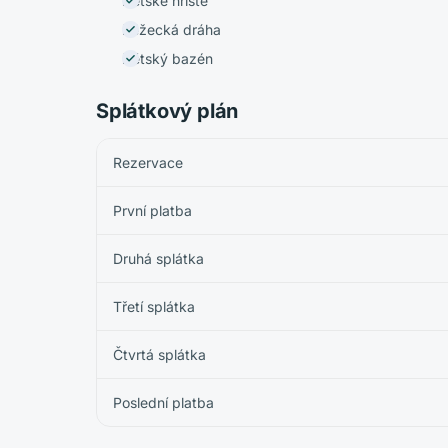
Dětské hřiště
Běžecká dráha
Dětský bazén
Splátkový plán
Rezervace
První platba
Druhá splátka
Třetí splátka
Čtvrtá splátka
Poslední platba