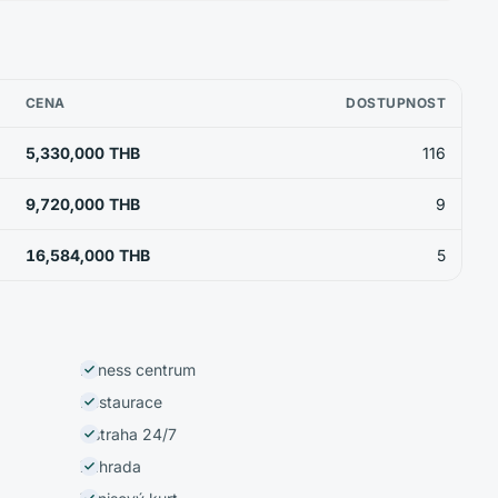
CENA
DOSTUPNOST
5,330,000 THB
116
9,720,000 THB
9
16,584,000 THB
5
Fitness centrum
Restaurace
Ostraha 24/7
Zahrada