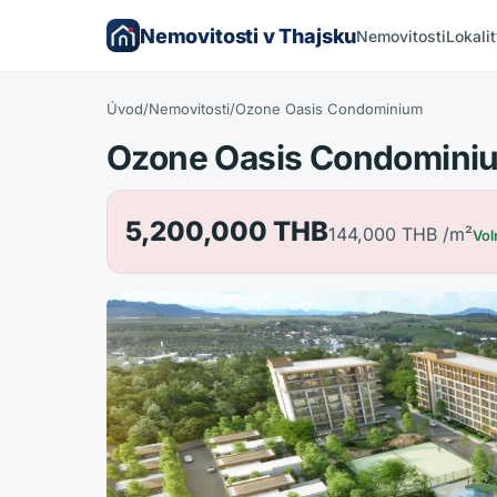
Nemovitosti v Thajsku
Nemovitosti
Lokali
Úvod
/
Nemovitosti
/
Ozone Oasis Condominium
Ozone Oasis Condomini
5,200,000 THB
144,000 THB
/m²
Vol