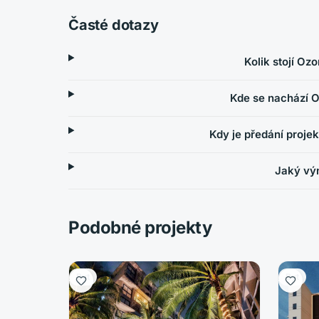
Časté dotazy
Kolik stojí O
Kde se nachází 
Kdy je předání proj
Jaký výn
Podobné projekty
Byt
Byt