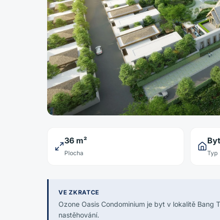
36 m²
By
Plocha
Typ
VE ZKRATCE
Ozone Oasis Condominium je byt v lokalitě Bang 
nastěhování.