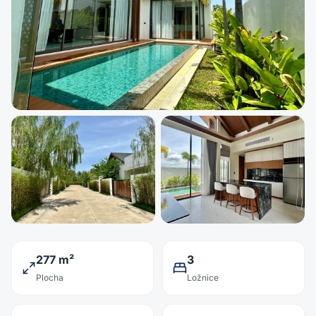
277 m²
3
Plocha
Ložnice