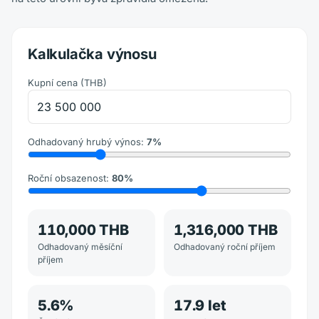
Kalkulačka výnosu
Kupní cena
(
THB
)
Odhadovaný hrubý výnos
:
7
%
Roční obsazenost
:
80
%
110,000 THB
1,316,000 THB
Odhadovaný měsíční
Odhadovaný roční příjem
příjem
5.6
%
17.9
let