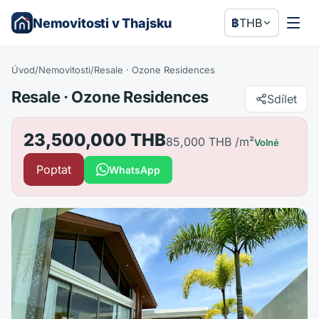
Nemovitosti v Thajsku
฿
THB
Úvod
/
Nemovitosti
/
Resale · Ozone Residences
Resale · Ozone Residences
Sdílet
23,500,000 THB
85,000 THB
/m²
Volné
Poptat
WhatsApp