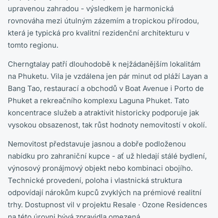
upravenou zahradou - výsledkem je harmonická
rovnováha mezi útulným zázemím a tropickou přírodou,
která je typická pro kvalitní rezidenční architekturu v
tomto regionu.
Cherngtalay patří dlouhodobě k nejžádanějším lokalitám
na Phuketu. Vila je vzdálena jen pár minut od pláží Layan a
Bang Tao, restaurací a obchodů v Boat Avenue i Porto de
Phuket a rekreačního komplexu Laguna Phuket. Tato
koncentrace služeb a atraktivit historicky podporuje jak
vysokou obsazenost, tak růst hodnoty nemovitostí v okolí.
Nemovitost představuje jasnou a dobře podloženou
nabídku pro zahraniční kupce - ať už hledají stálé bydlení,
výnosový pronájmový objekt nebo kombinaci obojího.
Technické provedení, poloha i vlastnická struktura
odpovídají nárokům kupců zvyklých na prémiové realitní
trhy. Dostupnost vil v projektu Resale · Ozone Residences
na této úrovni bývá zpravidla omezená.