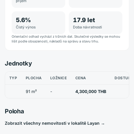
příjem
5.6
%
17.9
let
Čistý výnos
Doba návratnosti
Orientační odhad vychází z tržních dat. Skutečné výsledky se mohou
lišit podle obsazenosti, nákladů na správu a stavu trhu.
Jednotky
TYP
PLOCHA
LOŽNICE
CENA
DOSTUPN
91 m²
-
4,300,000 THB
Poloha
Zobrazit všechny nemovitosti v lokalitě Layan
→