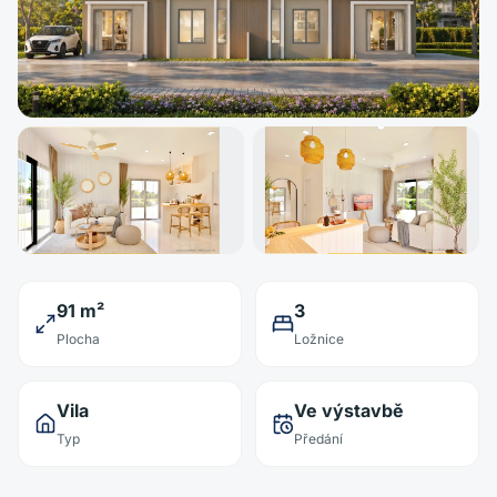
91 m²
3
Plocha
Ložnice
Vila
Ve výstavbě
Typ
Předání