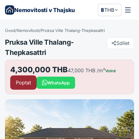
Nemovitosti v Thajsku
฿
THB
Úvod
/
Nemovitosti
/
Pruksa Ville Thalang-Thepkasattri
Pruksa Ville Thalang-
Sdílet
Thepkasattri
4,300,000 THB
47,000 THB
/m²
Volné
Poptat
WhatsApp