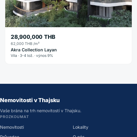
28,900,000 THB
62,000 THB
/m²
Akra Collection Layan
Vila · 3-4 lož. · výnos 9%
Nemovitosti v Thajsku
Vaše brána na trh nemovitostí v Thajsku.
PROZKOUMAT
Nemovitosti
Lokality
Průvodce
O nás