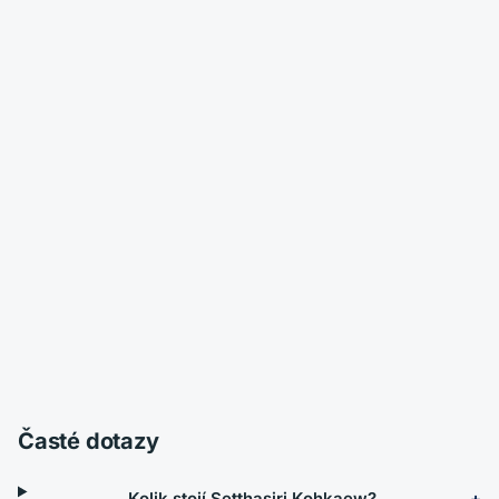
Časté dotazy
Kolik stojí Setthasiri Kohkaew?