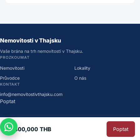
Nemovitosti v Thajsku
Vaše brána na trh nemovitostí v Thajsku.
PROZKOUMAT
Nemovitosti
Lokality
Průvodce
O nás
KONTAKT
info@nemovitostivthajsku.com
Poptat
©
2026
Nemovitosti v Thajsku
.
Všechna práva vyhrazena.
18,400,000 THB
Poptat
Ochrana osobních údajů
·
Podmínky užití