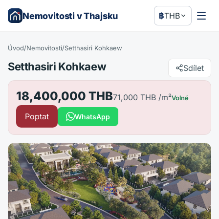
Nemovitosti v Thajsku
฿
THB
Úvod
/
Nemovitosti
/
Setthasiri Kohkaew
Setthasiri Kohkaew
Sdílet
18,400,000 THB
71,000 THB
/m²
Volné
Poptat
WhatsApp