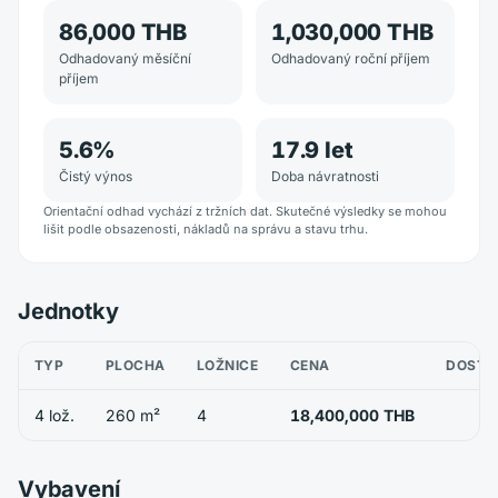
86,000 THB
1,030,000 THB
Odhadovaný měsíční
Odhadovaný roční příjem
příjem
5.6
%
17.9
let
Čistý výnos
Doba návratnosti
Orientační odhad vychází z tržních dat. Skutečné výsledky se mohou
lišit podle obsazenosti, nákladů na správu a stavu trhu.
Jednotky
TYP
PLOCHA
LOŽNICE
CENA
DOSTU
4 lož.
260 m²
4
18,400,000 THB
Vybavení