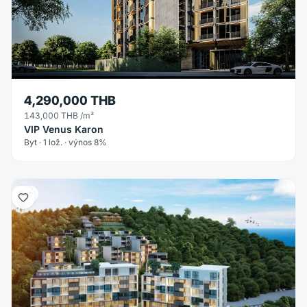
4,290,000 THB
143,000 THB
/m²
VIP Venus Karon
Byt · 1 lož. · výnos 8%
Byt