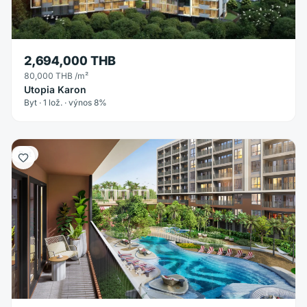
2,694,000 THB
80,000 THB
/m²
Utopia Karon
Byt · 1 lož. · výnos 8%
Byt