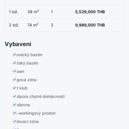
1 lož.
38 m²
1
5,526,000 THB
2 lož.
74 m²
2
9,989,000 THB
Vybavení
Plavecký bazén
Dětský bazén
Onsen
Jógová zóna
Pet klub
Podpora chytré domácnosti
Posilovna
Co-workingový prostor
Grilovací zóna