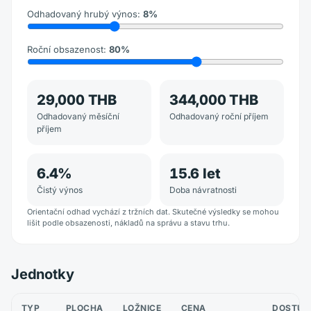
Odhadovaný hrubý výnos
:
8
%
Roční obsazenost
:
80
%
29,000 THB
344,000 THB
Odhadovaný měsíční
Odhadovaný roční příjem
příjem
6.4
%
15.6
let
Čistý výnos
Doba návratnosti
Orientační odhad vychází z tržních dat. Skutečné výsledky se mohou
lišit podle obsazenosti, nákladů na správu a stavu trhu.
Jednotky
TYP
PLOCHA
LOŽNICE
CENA
DOSTUP