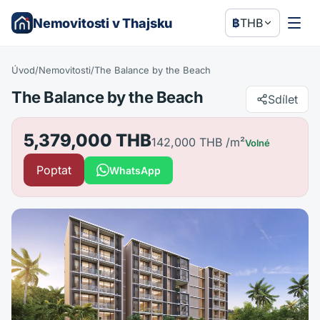
Nemovitosti v Thajsku
฿
THB
Úvod
/
Nemovitosti
/
The Balance by the Beach
The Balance by the Beach
Sdílet
5,379,000 THB
142,000 THB
/m²
Volné
Poptat
WhatsApp