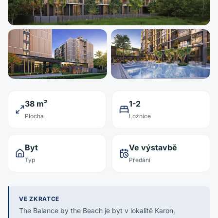
38 m²
1-2
Plocha
Ložnice
Byt
Ve výstavbě
Typ
Předání
VE ZKRATCE
The Balance by the Beach je byt v lokalitě Karon,