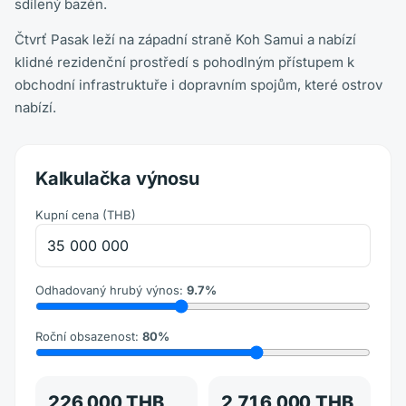
sdílený bazén.
Čtvrť Pasak leží na západní straně Koh Samui a nabízí
klidné rezidenční prostředí s pohodlným přístupem k
obchodní infrastruktuře i dopravním spojům, které ostrov
nabízí.
Kalkulačka výnosu
Kupní cena
(
THB
)
Odhadovaný hrubý výnos
:
9.7
%
Roční obsazenost
:
80
%
226,000 THB
2,716,000 THB