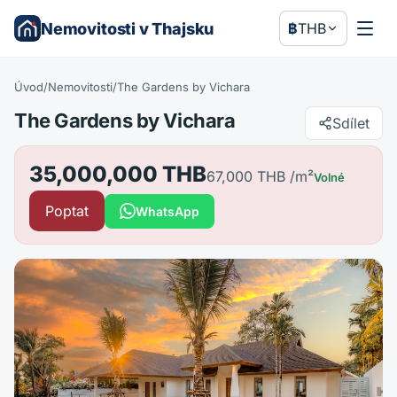
Nemovitosti v Thajsku
฿
THB
Úvod
/
Nemovitosti
/
The Gardens by Vichara
The Gardens by Vichara
Sdílet
35,000,000 THB
67,000 THB
/m²
Volné
Poptat
WhatsApp