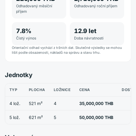
Odhadovaný měsíční
Odhadovaný roční příjem
příjem
7.8
%
12.9
let
Čistý výnos
Doba návratnosti
Orientační odhad vychází z tržních dat. Skutečné výsledky se mohou
lišit podle obsazenosti, nákladů na správu a stavu trhu.
Jednotky
TYP
PLOCHA
LOŽNICE
CENA
DOSTU
4 lož.
521 m²
4
35,000,000 THB
5 lož.
621 m²
5
50,000,000 THB