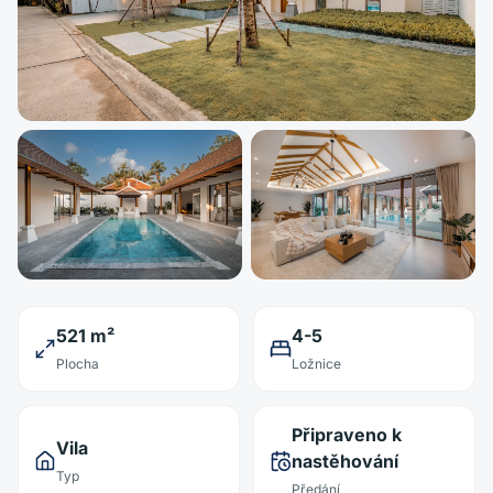
521 m²
4-5
Plocha
Ložnice
Připraveno k
Vila
nastěhování
Typ
Předání