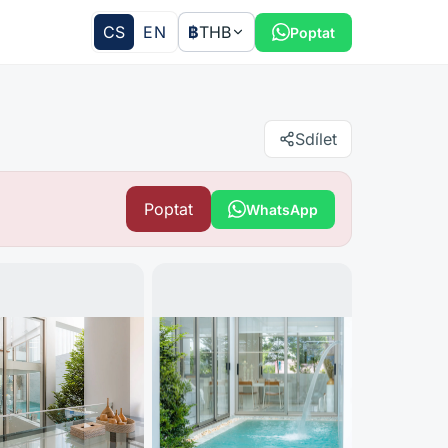
CS
EN
฿
THB
Poptat
Sdílet
Poptat
WhatsApp