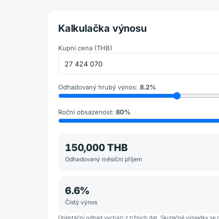
Kalkulačka výnosu
Kupní cena
(
THB
)
Odhadovaný hrubý výnos
:
8.2
%
Roční obsazenost
:
80
%
150,000 THB
Odhadovaný měsíční příjem
6.6
%
Čistý výnos
Orientační odhad vychází z tržních dat. Skutečné výsledky se 