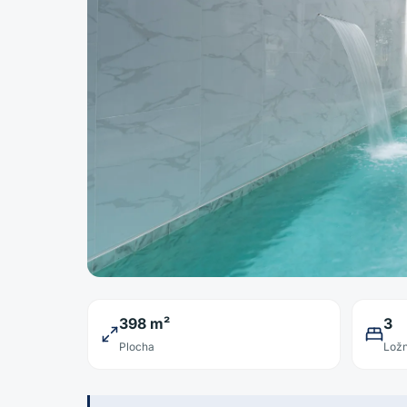
398 m²
3
Plocha
Ložn