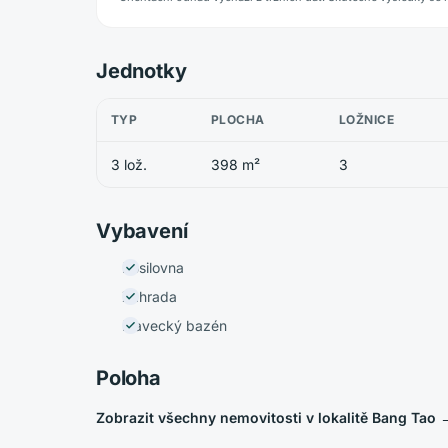
Jednotky
TYP
PLOCHA
LOŽNICE
3 lož.
398 m²
3
Vybavení
Posilovna
Zahrada
Plavecký bazén
Poloha
Zobrazit všechny nemovitosti v lokalitě Bang Tao