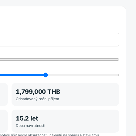
1,799,000 THB
Odhadovaný roční příjem
15.2
let
Doba návratnosti
mohou lišit podle obsazenosti, nákladů na správu a stavu trhu.