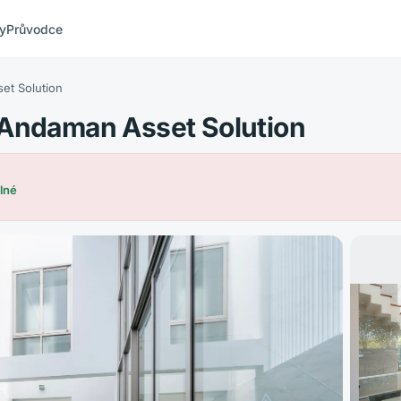
ty
Průvodce
et Solution
 Andaman Asset Solution
lné