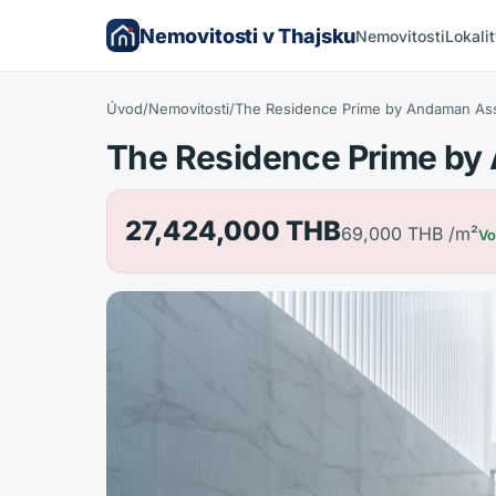
Nemovitosti v Thajsku
Nemovitosti
Lokali
Úvod
/
Nemovitosti
/
The Residence Prime by Andaman Ass
The Residence Prime by
27,424,000 THB
69,000 THB
/m²
Vo