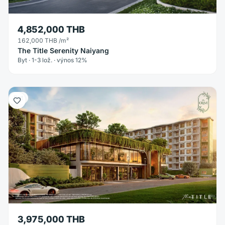
4,852,000 THB
162,000 THB
/m²
The Title Serenity Naiyang
Byt · 1-3 lož. · výnos 12%
Byt
3,975,000 THB