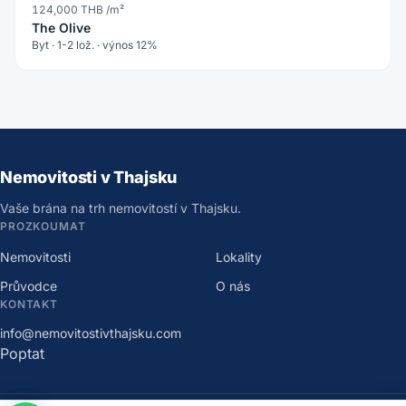
124,000 THB
/m²
The Olive
Byt · 1-2 lož. · výnos 12%
Nemovitosti v Thajsku
Vaše brána na trh nemovitostí v Thajsku.
PROZKOUMAT
Nemovitosti
Lokality
Průvodce
O nás
KONTAKT
info@nemovitostivthajsku.com
Poptat