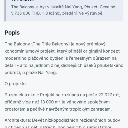
The Balcony je byt v lokalitě Nai Yang, Phuket. Cena od
5 735 600 THB, 1-3 ložnic, předání: Ve výstavbě.
Popis
The Balcony (The Title Balcony) je nový prémiový
kondominiumový projekt, který přináší originální koncept
moderního plážového bydlení s řemeslným důrazem na
detail - a to na jednom z nejklidnějších úseků phuketského
pobřeží, u pláže Nai Yang.
O projektu
Pozemek a okolí: Projekt se rozkládá na ploše 22 027 m²,
přičemž více než 13 000 m² je věnováno společným
prostorám a pečlivě navrženým tropickým zahradám.
Architektura: Devět nízkopodlažních rezidenčních budov
o čtyřech až pěti patrech, doplněných o samostatnou