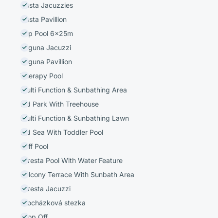
Costa Jacuzzies
Costa Pavillion
Lap Pool 6x25m
Laguna Jacuzzi
Laguna Pavillion
Therapy Pool
Multi Function & Sunbathing Area
Kid Park With Treehouse
Multi Function & Sunbathing Lawn
Kid Sea With Toddler Pool
Cliff Pool
Foresta Pool With Water Feature
Balcony Terrace With Sunbath Area
Foresta Jacuzzi
Procházková stezka
Drop Off