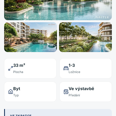
33 m²
1-3
Plocha
Ložnice
Byt
Ve výstavbě
Typ
Předání
VE ZKRATCE