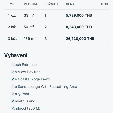
TYP
PLOCHA
LOŽNICE
CENA
DOSTU
1 lož.
33 m²
1
5,729,000 THB
2 lož.
50 m²
2
8,243,000 THB
3 lož.
139 m²
3
26,710,000 THB
Vybavení
Beach Entrance
Sea View Pavillion
The Coastal Yoga Lawn
The Sand Lounge With Sunbathing Area
Starry Pool
Sunbath Island
Whirlpool (250 M)