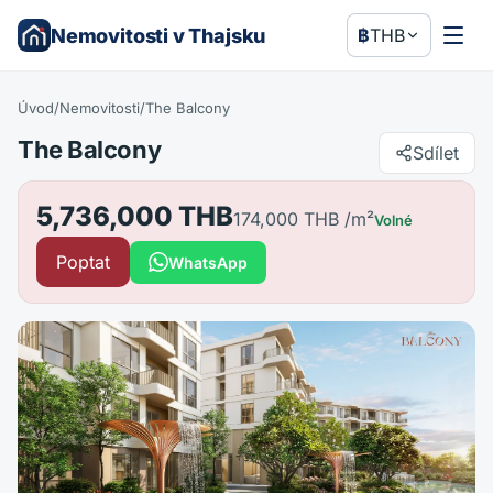
Nemovitosti v Thajsku
฿
THB
Úvod
/
Nemovitosti
/
The Balcony
The Balcony
Sdílet
5,736,000 THB
174,000 THB
/m²
Volné
Poptat
WhatsApp