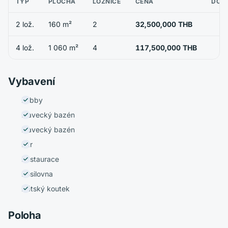
TYP
PLOCHA
LOŽNICE
CENA
DOS
2 lož.
160 m²
2
32,500,000 THB
4 lož.
1 060 m²
4
117,500,000 THB
Vybavení
Lobby
Plavecký bazén
Plavecký bazén
Bar
Restaurace
Posilovna
Dětský koutek
Poloha