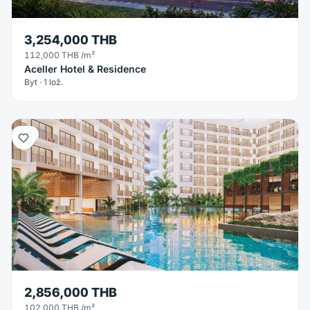
3,254,000 THB
112,000 THB
/m²
Aceller Hotel & Residence
Byt · 1 lož.
Byt
2,856,000 THB
102,000 THB
/m²