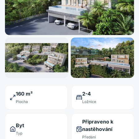
160 m²
2-4
Plocha
Ložnice
Připraveno k
Byt
nastěhování
Typ
Předání