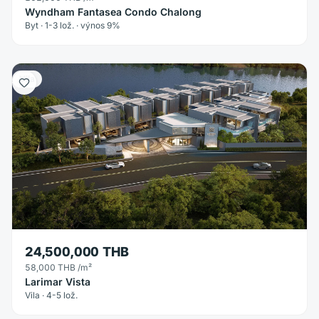
Wyndham Fantasea Condo Chalong
Byt · 1-3 lož. · výnos 9%
Vila
24,500,000 THB
58,000 THB
/m²
Larimar Vista
Vila · 4-5 lož.