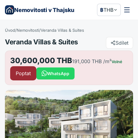
Nemovitosti v Thajsku
฿
THB
Úvod
/
Nemovitosti
/
Veranda Villas & Suites
Veranda Villas & Suites
Sdílet
30,600,000 THB
191,000 THB
/m²
Volné
Poptat
WhatsApp