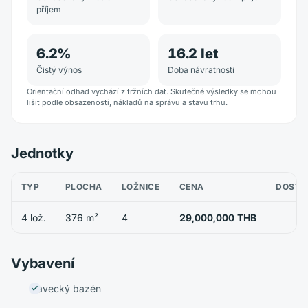
příjem
6.2
%
16.2
let
Čistý výnos
Doba návratnosti
Orientační odhad vychází z tržních dat. Skutečné výsledky se mohou
lišit podle obsazenosti, nákladů na správu a stavu trhu.
Jednotky
TYP
PLOCHA
LOŽNICE
CENA
DOSTU
4 lož.
376 m²
4
29,000,000 THB
Vybavení
Plavecký bazén