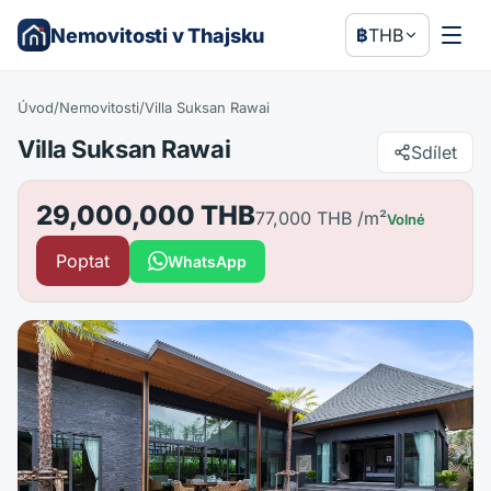
Nemovitosti v Thajsku
฿
THB
Úvod
/
Nemovitosti
/
Villa Suksan Rawai
Villa Suksan Rawai
Sdílet
29,000,000 THB
77,000 THB
/m²
Volné
Poptat
WhatsApp