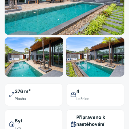
376 m²
4
Plocha
Ložnice
Připraveno k
Byt
nastěhování
Typ