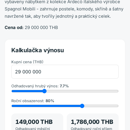
vybaveny nábytkem z kolekce Ardecò italského výrobce
Spagnol Mobili - zahrnuje postele, komody, skříně a šatny
navržené tak, aby tvořily jednotný a praktický celek.
Cena od:
29 000 000 THB
Kalkulačka výnosu
Kupní cena
(
THB
)
Odhadovaný hrubý výnos
:
7.7
%
Roční obsazenost
:
80
%
149,000 THB
1,786,000 THB
Odhadovaný měsíční
Odhadovaný roční příjem