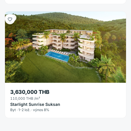
Byt
3,630,000 THB
110,000 THB
/m²
Starlight Sunrise Suksan
Byt · 1-2 lož. · výnos 8%