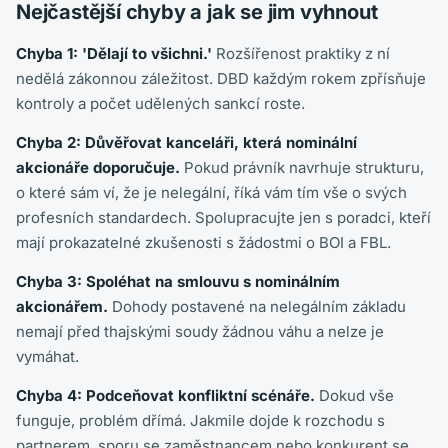
Nejčastější chyby a jak se jim vyhnout
Chyba 1: 'Dělají to všichni.'
Rozšířenost praktiky z ní
nedělá zákonnou záležitost. DBD každým rokem zpřísňuje
kontroly a počet udělených sankcí roste.
Chyba 2: Důvěřovat kanceláři, která nominální
akcionáře doporučuje.
Pokud právník navrhuje strukturu,
o které sám ví, že je nelegální, říká vám tím vše o svých
profesních standardech. Spolupracujte jen s poradci, kteří
mají prokazatelné zkušenosti s žádostmi o BOI a FBL.
Chyba 3: Spoléhat na smlouvu s nominálním
akcionářem.
Dohody postavené na nelegálním základu
nemají před thajskými soudy žádnou váhu a nelze je
vymáhat.
Chyba 4: Podceňovat konfliktní scénáře.
Dokud vše
funguje, problém dřímá. Jakmile dojde k rozchodu s
partnerem, sporu se zaměstnancem nebo konkurent se