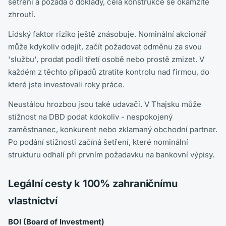
šetření a požádá o doklady, celá konstrukce se okamžitě
zhroutí.
Lidský faktor riziko ještě znásobuje. Nominální akcionář
může kdykoliv odejít, začít požadovat odměnu za svou
'službu', prodat podíl třetí osobě nebo prostě zmizet. V
každém z těchto případů ztratíte kontrolu nad firmou, do
které jste investovali roky práce.
Neustálou hrozbou jsou také udavači. V Thajsku může
stížnost na DBD podat kdokoliv - nespokojený
zaměstnanec, konkurent nebo zklamaný obchodní partner.
Po podání stížnosti začíná šetření, které nominální
strukturu odhalí při prvním požadavku na bankovní výpisy.
Legální cesty k 100% zahraničnímu
vlastnictví
BOI (Board of Investment)