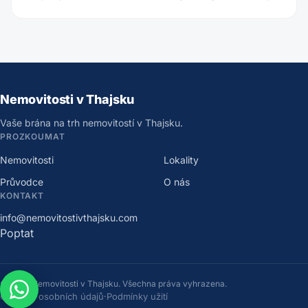
Nemovitosti v Thajsku
Vaše brána na trh nemovitostí v Thajsku.
PROZKOUMAT
Nemovitosti
Lokality
Průvodce
O nás
KONTAKT
info@nemovitostivthajsku.com
Poptat
©
2026
Nemovitosti v Thajsku
.
Všechna práva vyhrazena.
Ochrana osobních údajů
·
Podmínky užití