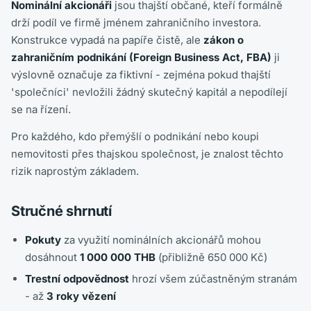
Nominální akcionáři
jsou thajští občané, kteří formálně
drží podíl ve firmě jménem zahraničního investora.
Konstrukce vypadá na papíře čistě, ale
zákon o
zahraničním podnikání (Foreign Business Act, FBA)
ji
výslovně označuje za fiktivní - zejména pokud thajští
'společníci' nevložili žádný skutečný kapitál a nepodílejí
se na řízení.
Pro každého, kdo přemýšlí o podnikání nebo koupi
nemovitosti přes thajskou společnost, je znalost těchto
rizik naprostým základem.
Stručné shrnutí
Pokuty
za využití nominálních akcionářů mohou
dosáhnout
1 000 000 THB
(přibližně 650 000 Kč)
Trestní odpovědnost
hrozí všem zúčastněným stranám
- až
3 roky vězení