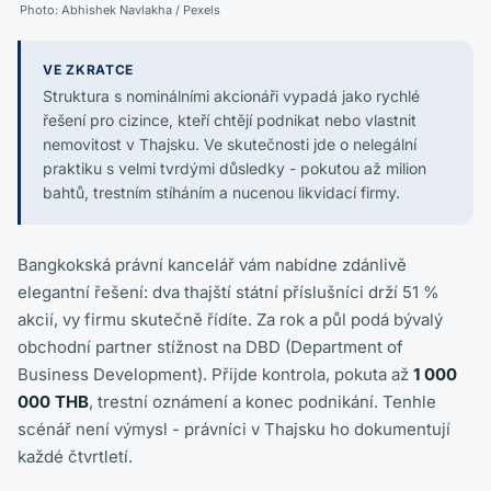
Photo:
Abhishek Navlakha
/ Pexels
VE ZKRATCE
Struktura s nominálními akcionáři vypadá jako rychlé
řešení pro cizince, kteří chtějí podnikat nebo vlastnit
nemovitost v Thajsku. Ve skutečnosti jde o nelegální
praktiku s velmi tvrdými důsledky - pokutou až milion
bahtů, trestním stíháním a nucenou likvidací firmy.
Bangkokská právní kancelář vám nabídne zdánlivě
elegantní řešení: dva thajští státní příslušníci drží 51 %
akcií, vy firmu skutečně řídíte. Za rok a půl podá bývalý
obchodní partner stížnost na DBD (Department of
Business Development). Přijde kontrola, pokuta až
1 000
000 THB
, trestní oznámení a konec podnikání. Tenhle
scénář není výmysl - právníci v Thajsku ho dokumentují
každé čtvrtletí.