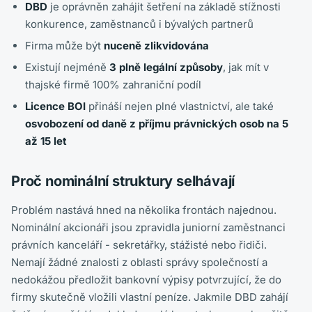
DBD
je oprávněn zahájit šetření na základě stížnosti
konkurence, zaměstnanců i bývalých partnerů
Firma může být
nuceně zlikvidována
Existují nejméně
3 plně legální způsoby
, jak mít v
thajské firmě 100% zahraniční podíl
Licence BOI
přináší nejen plné vlastnictví, ale také
osvobození od daně z příjmu právnických osob na 5
až 15 let
Proč nominální struktury selhávají
Problém nastává hned na několika frontách najednou.
Nominální akcionáři jsou zpravidla juniorní zaměstnanci
právních kanceláří - sekretářky, stážisté nebo řidiči.
Nemají žádné znalosti z oblasti správy společností a
nedokážou předložit bankovní výpisy potvrzující, že do
firmy skutečně vložili vlastní peníze. Jakmile DBD zahájí