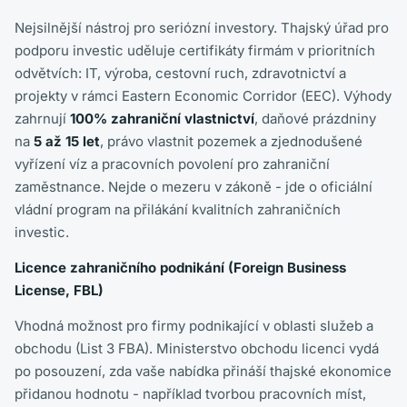
Nejsilnější nástroj pro seriózní investory. Thajský úřad pro
podporu investic uděluje certifikáty firmám v prioritních
odvětvích: IT, výroba, cestovní ruch, zdravotnictví a
projekty v rámci Eastern Economic Corridor (EEC). Výhody
zahrnují
100% zahraniční vlastnictví
, daňové prázdniny
na
5 až 15 let
, právo vlastnit pozemek a zjednodušené
vyřízení víz a pracovních povolení pro zahraniční
zaměstnance. Nejde o mezeru v zákoně - jde o oficiální
vládní program na přilákání kvalitních zahraničních
investic.
Licence zahraničního podnikání (Foreign Business
License, FBL)
Vhodná možnost pro firmy podnikající v oblasti služeb a
obchodu (List 3 FBA). Ministerstvo obchodu licenci vydá
po posouzení, zda vaše nabídka přináší thajské ekonomice
přidanou hodnotu - například tvorbou pracovních míst,