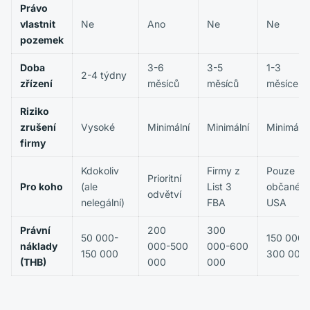
Právo
vlastnit
Ne
Ano
Ne
Ne
pozemek
Doba
3-6
3-5
1-3
2-4 týdny
zřízení
měsíců
měsíců
měsíce
Riziko
zrušení
Vysoké
Minimální
Minimální
Minimální
firmy
Kdokoliv
Firmy z
Pouze
Prioritní
Pro koho
(ale
List 3
občané
odvětví
nelegální)
FBA
USA
Právní
200
300
50 000-
150 000-
náklady
000-500
000-600
150 000
300 000
(THB)
000
000