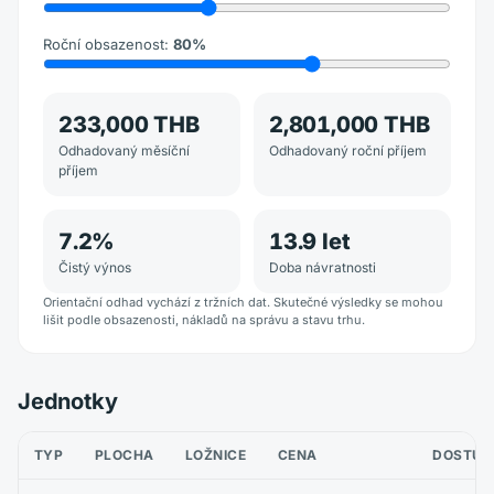
Roční obsazenost
:
80
%
233,000 THB
2,801,000 THB
Odhadovaný měsíční
Odhadovaný roční příjem
příjem
7.2
%
13.9
let
Čistý výnos
Doba návratnosti
Orientační odhad vychází z tržních dat. Skutečné výsledky se mohou
lišit podle obsazenosti, nákladů na správu a stavu trhu.
Jednotky
TYP
PLOCHA
LOŽNICE
CENA
DOSTUP