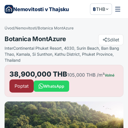
Nemovitosti v Thajsku
฿
THB
Úvod
/
Nemovitosti
/
Botanica MontAzure
Botanica MontAzure
Sdílet
InterContinental Phuket Resort, 4030, Surin Beach, Ban Bang
Thao, Kamala, Si Sunthon, Kathu District, Phuket Province,
Thailand
38,900,000 THB
105,000 THB
/m²
Volné
Poptat
WhatsApp