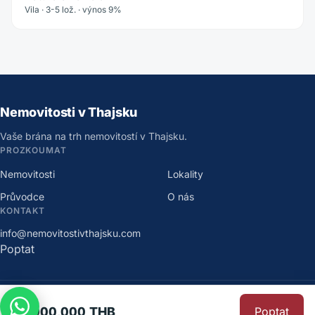
Vila · 3-5 lož. · výnos 9%
Nemovitosti v Thajsku
Vaše brána na trh nemovitostí v Thajsku.
PROZKOUMAT
Nemovitosti
Lokality
Průvodce
O nás
KONTAKT
info@nemovitostivthajsku.com
Poptat
©
2026
Nemovitosti v Thajsku
.
Všechna práva vyhrazena.
38,900,000 THB
Poptat
Ochrana osobních údajů
·
Podmínky užití