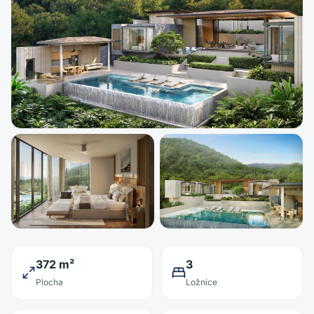
372 m²
3
Plocha
Ložnice