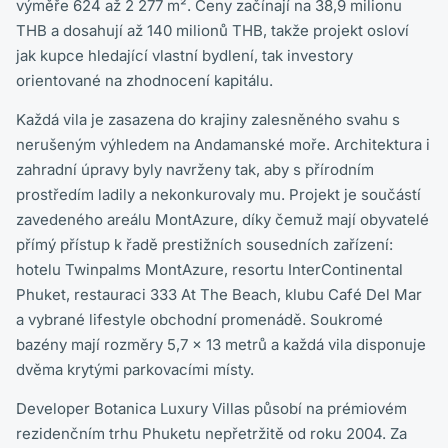
výměře 624 až 2 277 m². Ceny začínají na 38,9 milionu
THB a dosahují až 140 milionů THB, takže projekt osloví
jak kupce hledající vlastní bydlení, tak investory
orientované na zhodnocení kapitálu.
Každá vila je zasazena do krajiny zalesněného svahu s
nerušeným výhledem na Andamanské moře. Architektura i
zahradní úpravy byly navrženy tak, aby s přírodním
prostředím ladily a nekonkurovaly mu. Projekt je součástí
zavedeného areálu MontAzure, díky čemuž mají obyvatelé
přímý přístup k řadě prestižních sousedních zařízení:
hotelu Twinpalms MontAzure, resortu InterContinental
Phuket, restauraci 333 At The Beach, klubu Café Del Mar
a vybrané lifestyle obchodní promenádě. Soukromé
bazény mají rozměry 5,7 x 13 metrů a každá vila disponuje
dvěma krytými parkovacími místy.
Developer Botanica Luxury Villas působí na prémiovém
rezidenčním trhu Phuketu nepřetržitě od roku 2004. Za