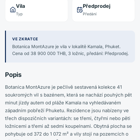
Vila
Předprodej
Typ
Předání
VE ZKRATCE
Botanica MontAzure je vila v lokalitě Kamala, Phuket.
Cena od 38 900 000 THB, 3 ložnic, předání: Předprodej.
Popis
Botanica MontAzure je pečlivě sestavená kolekce 41
soukromých vil s bazénem, která se nachází pouhých pět
minut jízdy autem od pláže Kamala na vyhledávaném
západním pobřeží Phuketu. Rezidence jsou nabízeny ve
třech dispozičních variantách: se třemi, čtyřmi nebo pěti
ložnicemi a třemi až sedmi koupelnami. Obytná plocha se
pohybuje od 372 do 1 072 m² a vily stojí na pozemcích o