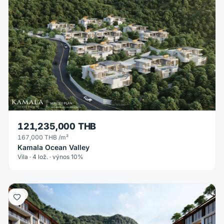
121,235,000 THB
167,000 THB
/m²
Kamala Ocean Valley
Vila · 4 lož. · výnos 10%
Byt