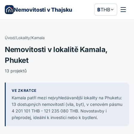
Nemovitosti v Thajsku
฿
THB
Úvod
/
Lokality
/
Kamala
Nemovitosti v lokalitě Kamala,
Phuket
13 projektů
VE ZKRATCE
Kamala patří mezi nejvyhledávanější lokality na Phuketu:
13 dostupných nemovitostí (vila, byt), v cenovém pásmu
4 201 101 THB - 121 235 080 THB. Novostavby i
přeprodej, ideální k investici nebo k bydlení.