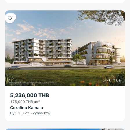
Byt
5,236,000 THB
175,000 THB
/m²
Coralina Kamala
Byt · 1-3 lož. · výnos 12%