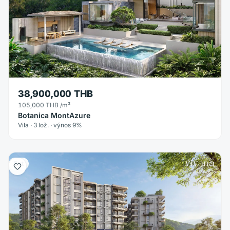
38,900,000 THB
105,000 THB
/m²
Botanica MontAzure
Vila · 3 lož. · výnos 9%
Byt