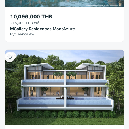
10,096,000 THB
215,000 THB
/m²
MGallery Residences MontAzure
Byt · výnos 9%
Byt