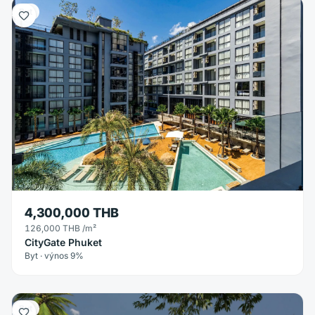
Byt
4,300,000 THB
126,000 THB
/m²
CityGate Phuket
Byt · výnos 9%
Byt