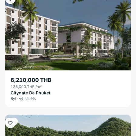
6,210,000 THB
135,000 THB
/m²
Citygate De Phuket
Byt · výnos 9%
Vila