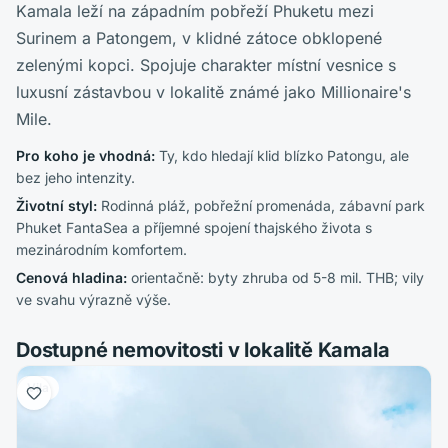
Kamala leží na západním pobřeží Phuketu mezi
Surinem a Patongem, v klidné zátoce obklopené
zelenými kopci. Spojuje charakter místní vesnice s
luxusní zástavbou v lokalitě známé jako Millionaire's
Mile.
Pro koho je vhodná
:
Ty, kdo hledají klid blízko Patongu, ale
bez jeho intenzity.
Životní styl
:
Rodinná pláž, pobřežní promenáda, zábavní park
Phuket FantaSea a příjemné spojení thajského života s
mezinárodním komfortem.
Cenová hladina
:
orientačně: byty zhruba od 5-8 mil. THB; vily
ve svahu výrazně výše.
Dostupné nemovitosti v lokalitě Kamala
Vila