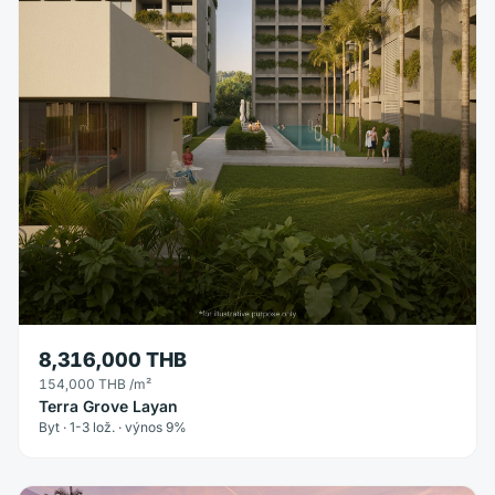
8,316,000 THB
154,000 THB
/m²
Terra Grove Layan
Byt · 1-3 lož. · výnos 9%