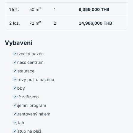
1 lož.
50 m²
1
9,359,000 THB
2 lož.
72 m²
2
14,986,000 THB
Vybavení
Plavecký bazén
Fitness centrum
Restaurace
Barový pult u bazénu
Lobby
Plně zařízeno
Nájemní program
Garantovaný nájem
Výtah
Přístup na pláž