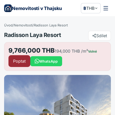
Nemovitosti v Thajsku
฿
THB
Úvod
/
Nemovitosti
/
Radisson Laya Resort
Radisson Laya Resort
Sdílet
9,766,000 THB
194,000 THB
/m²
Volné
Poptat
WhatsApp