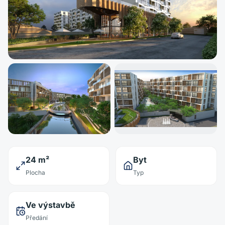
24 m²
Byt
Plocha
Typ
Ve výstavbě
Předání