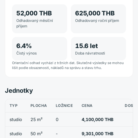
52,000 THB
625,000 THB
Odhadovaný měsíční
Odhadovaný roční příjem
příjem
6.4
%
15.6
let
Čistý výnos
Doba návratnosti
Orientační odhad vychází z tržních dat. Skutečné výsledky se mohou
lišit podle obsazenosti, nákladů na správu a stavu trhu.
Jednotky
TYP
PLOCHA
LOŽNICE
CENA
DOST
studio
25 m²
0
4,100,000 THB
studio
50 m²
-
9,301,000 THB