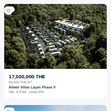
Vila
17,500,000 THB
65,000 THB
/m²
Aileen Villas Layan Phase V
Vila · 3-4 lož. · výnos 10%
Vila