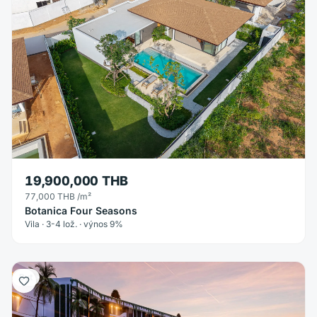
19,900,000 THB
77,000 THB
/m²
Botanica Four Seasons
Vila · 3-4 lož. · výnos 9%
Byt