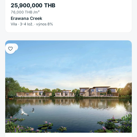
25,900,000 THB
76,000 THB
/m²
Erawana Creek
Vila · 3-4 lož. · výnos 8%
Vila