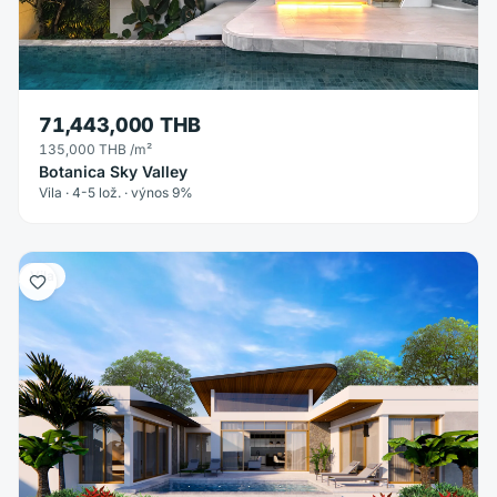
71,443,000 THB
135,000 THB
/m²
Botanica Sky Valley
Vila · 4-5 lož. · výnos 9%
Vila