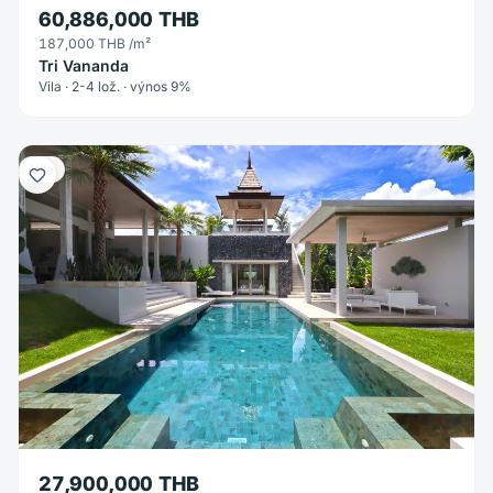
60,886,000 THB
187,000 THB
/m²
Tri Vananda
Vila · 2-4 lož. · výnos 9%
Vila
27,900,000 THB