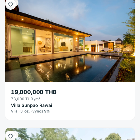
Vila
19,000,000 THB
73,000 THB
/m²
Villa Sunpao Rawai
Vila · 3 lož. · výnos 9%
Vila