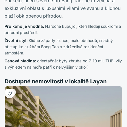
Phuketu, hned severně od Bang Tao. Je to zelená a
exkluzivní oblast s luxusními vilami ve svahu a klidnou
pláží obklopenou přírodou.
Pro koho je vhodná
:
Náročné kupující, kteří hledají soukromí a
přírodní prostředí.
Životní styl
:
Klidné západy slunce, málo obchodů, snadný
přístup ke službám Bang Tao a zdrženlivá rezidenční
atmosféra.
Cenová hladina
:
orientačně: byty zhruba od 7-10 mil. THB; vily
s výhledem na moře patří k nejvyšším v okolí.
Dostupné nemovitosti v lokalitě Layan
Byt