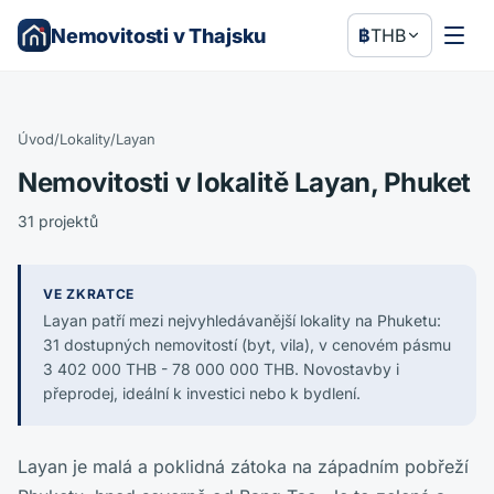
Nemovitosti v Thajsku
฿
THB
Úvod
/
Lokality
/
Layan
Nemovitosti v lokalitě Layan, Phuket
31 projektů
VE ZKRATCE
Layan patří mezi nejvyhledávanější lokality na Phuketu:
31 dostupných nemovitostí (byt, vila), v cenovém pásmu
3 402 000 THB - 78 000 000 THB. Novostavby i
přeprodej, ideální k investici nebo k bydlení.
Layan je malá a poklidná zátoka na západním pobřeží