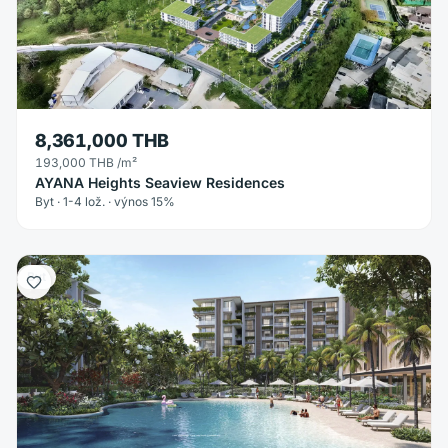
8,361,000 THB
193,000 THB
/m²
AYANA Heights Seaview Residences
Byt · 1-4 lož. · výnos 15%
Byt