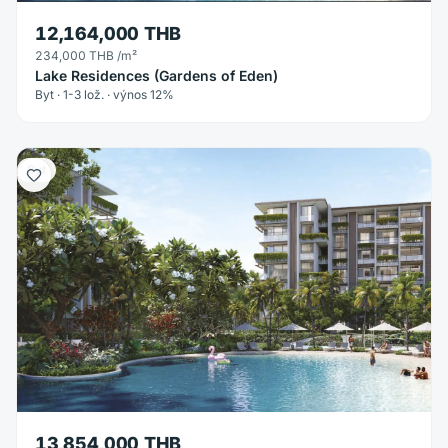
12,164,000 THB
234,000 THB
/m²
Lake Residences (Gardens of Eden)
Byt · 1-3 lož. · výnos 12%
Byt
13,854,000 THB