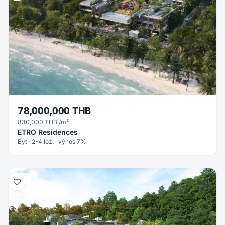
78,000,000 THB
830,000 THB
/m²
ETRO Residences
Byt · 2-4 lož. · výnos 7%
Vila