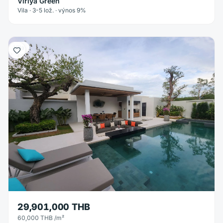
Viriya Green
Vila · 3-5 lož. · výnos 9%
Vila
29,901,000 THB
60,000 THB
/m²