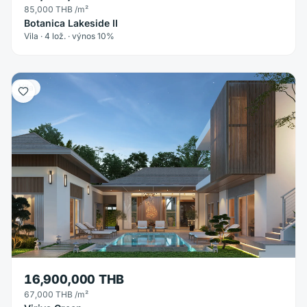
85,000 THB
/m²
Botanica Lakeside II
Vila · 4 lož. · výnos 10%
Vila
16,900,000 THB
67,000 THB
/m²