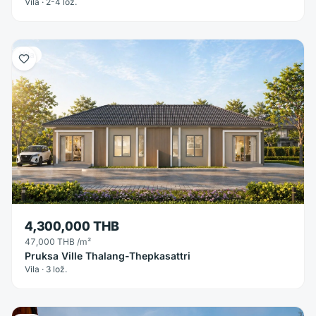
Vila · 2-4 lož.
Vila
4,300,000 THB
47,000 THB
/m²
Pruksa Ville Thalang-Thepkasattri
Vila · 3 lož.