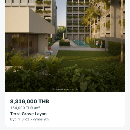
8,316,000 THB
154,000 THB
/m²
Terra Grove Layan
Byt · 1-3 lož. · výnos 9%