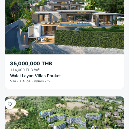
35,000,000 THB
114,000 THB
/m²
Walai Layan Villas Phuket
Vila · 3-4 lož. · výnos 7%
Byt