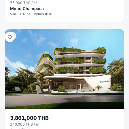
75,000 THB
/m²
Mono Champaca
Vila · 3-4 lož. · výnos 10%
Byt
3,861,000 THB
146,000 THB
/m²