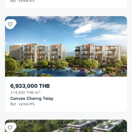
Byt · výnos 8%
Byt
6,933,000 THB
174,000 THB
/m²
Canvas Cherng Talay
Byt · výnos 9%
Byt