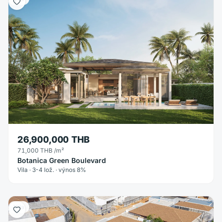
26,900,000 THB
71,000 THB
/m²
Botanica Green Boulevard
Vila · 3-4 lož. · výnos 8%
Vila