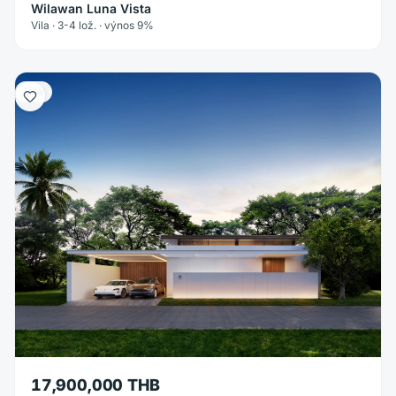
Wilawan Luna Vista
Vila · 3-4 lož. · výnos 9%
Vila
17,900,000 THB