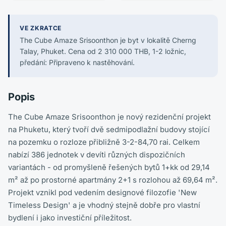
VE ZKRATCE
The Cube Amaze Srisoonthon je byt v lokalitě Cherng
Talay, Phuket. Cena od 2 310 000 THB, 1-2 ložnic,
předání: Připraveno k nastěhování.
Popis
The Cube Amaze Srisoonthon je nový rezidenční projekt
na Phuketu, který tvoří dvě sedmipodlažní budovy stojící
na pozemku o rozloze přibližně 3-2-84,70 rai. Celkem
nabízí 386 jednotek v devíti různých dispozičních
variantách - od promyšleně řešených bytů 1+kk od 29,14
m² až po prostorné apartmány 2+1 s rozlohou až 69,64 m².
Projekt vznikl pod vedením designové filozofie 'New
Timeless Design' a je vhodný stejně dobře pro vlastní
bydlení i jako investiční příležitost.