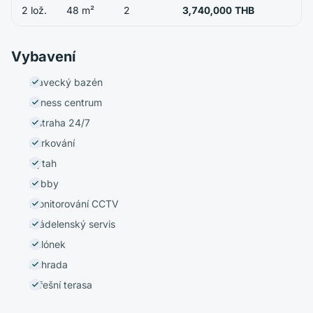
2 lož.
48 m²
2
3,740,000 THB
Vybavení
Plavecký bazén
Fitness centrum
Ostraha 24/7
Parkování
Výtah
Lobby
Monitorování CCTV
Prádelenský servis
Salónek
Zahrada
Střešní terasa