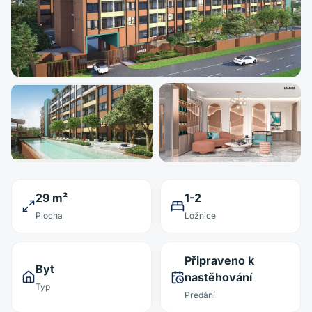
29 m²
1-2
Plocha
Ložnice
Připraveno k
Byt
nastěhování
Typ
Předání