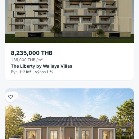
8,235,000 THB
135,000 THB
/m²
The Liberty by Wallaya Villas
Byt · 1-2 lož. · výnos 11%
Vila