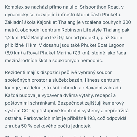
Komplex se nachází přímo na ulici Srisoonthon Road, v
dynamicky se rozvíjející infrastrukturní části Phuketu.
Základní škola Kajonkiet Thalang je vzdálena pouhých 300
metrů, obchodní centrum Robinson Lifestyle Thalang pak
1,2 km. Pláž Bangtao leží 9,1 km od projektu, pláž Surin
přibližně 11 km. V dosahu jsou také Phuket Boat Lagoon
(6,9 km) a Royal Phuket Marina (7,3 km), stejně jako řada
mezinárodních škol a soukromých nemocnic.
Rezidenti mají k dispozici pečlivě vybraný soubor
společných prostor a služeb: bazén, fitness centrum,
lounge, prádelnu, střešní zahradu a relaxační zahradu.
Každá budova je vybavena dvěma výtahy, recepcí a
poštovními schránkami. Bezpečnost zajišťují kamerový
systém CCTV, přístupové kontrolní systémy a nepřetržitá
ostraha. Parkovacích míst je přibližně 193, což odpovídá
zhruba 50 % celkového počtu jednotek.