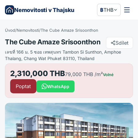
Nemovitosti v Thajsku
฿
THB
Úvod
/
Nemovitosti
/
The Cube Amaze Srisoonthon
The Cube Amaze Srisoonthon
Sdílet
เลขที่ 166 ม. 5 ซอย เทพสุนทร Tambon Si Sunthon, Amphoe
Thalang, Chang Wat Phuket 83110, Thailand
2,310,000 THB
79,000 THB
/m²
Volné
Poptat
WhatsApp