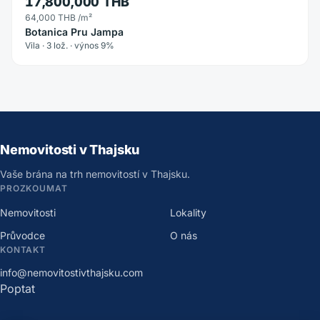
17,800,000 THB
64,000 THB
/m²
Botanica Pru Jampa
Vila · 3 lož. · výnos 9%
Nemovitosti v Thajsku
Vaše brána na trh nemovitostí v Thajsku.
PROZKOUMAT
Nemovitosti
Lokality
Průvodce
O nás
KONTAKT
info@nemovitostivthajsku.com
Poptat