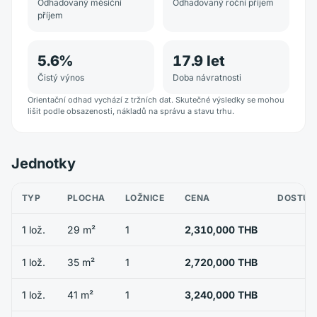
Odhadovaný měsíční
Odhadovaný roční příjem
příjem
5.6
%
17.9
let
Čistý výnos
Doba návratnosti
Orientační odhad vychází z tržních dat. Skutečné výsledky se mohou
lišit podle obsazenosti, nákladů na správu a stavu trhu.
Jednotky
TYP
PLOCHA
LOŽNICE
CENA
DOSTUP
1 lož.
29 m²
1
2,310,000 THB
1 lož.
35 m²
1
2,720,000 THB
1 lož.
41 m²
1
3,240,000 THB