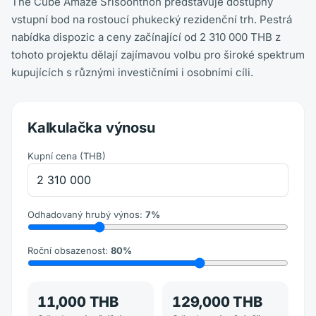
The Cube Amaze Srisoonthon představuje dostupný
vstupní bod na rostoucí phukecký rezidenční trh. Pestrá
nabídka dispozic a ceny začínající od 2 310 000 THB z
tohoto projektu dělají zajímavou volbu pro široké spektrum
kupujících s různými investičními i osobními cíli.
Kalkulačka výnosu
Kupní cena
(
THB
)
Odhadovaný hrubý výnos
:
7
%
Roční obsazenost
:
80
%
11,000 THB
129,000 THB