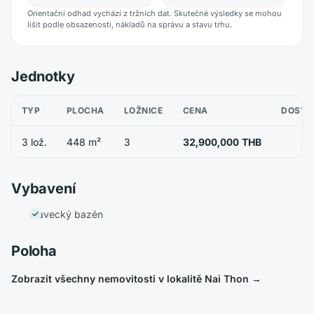
Orientační odhad vychází z tržních dat. Skutečné výsledky se mohou
lišit podle obsazenosti, nákladů na správu a stavu trhu.
Jednotky
TYP
PLOCHA
LOŽNICE
CENA
DOSTU
3 lož.
448 m²
3
32,900,000 THB
Vybavení
Plavecký bazén
Poloha
Zobrazit všechny nemovitosti v lokalitě Nai Thon
→