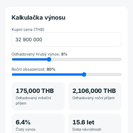
Kalkulačka výnosu
Kupní cena
(
THB
)
Odhadovaný hrubý výnos
:
8
%
Roční obsazenost
:
80
%
175,000 THB
2,106,000 THB
Odhadovaný měsíční
Odhadovaný roční příjem
příjem
6.4
%
15.6
let
Čistý výnos
Doba návratnosti