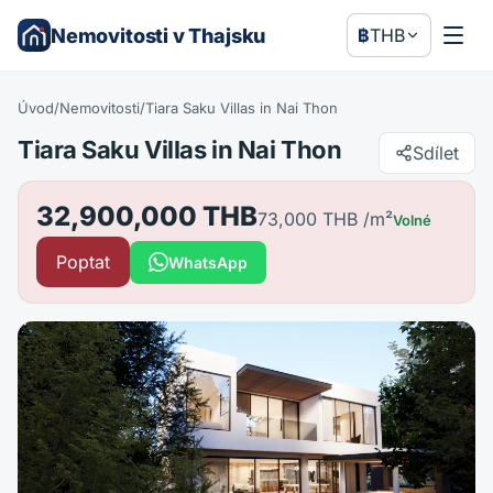
Nemovitosti v Thajsku
฿
THB
Úvod
/
Nemovitosti
/
Tiara Saku Villas in Nai Thon
Tiara Saku Villas in Nai Thon
Sdílet
32,900,000 THB
73,000 THB
/m²
Volné
Poptat
WhatsApp