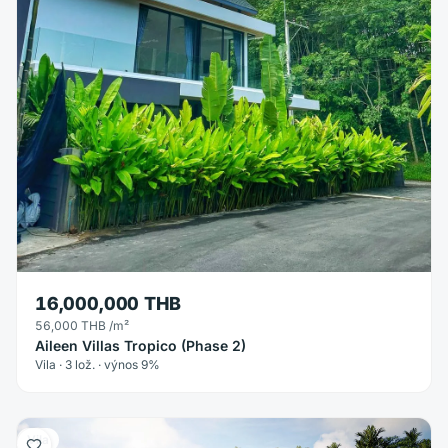
16,000,000 THB
56,000 THB
/m²
Aileen Villas Tropico (Phase 2)
Vila · 3 lož. · výnos 9%
Vila