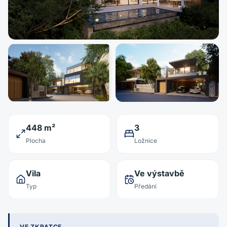
448 m²
3
Plocha
Ložnice
Vila
Ve výstavbě
Typ
Předání
VE ZKRATCE