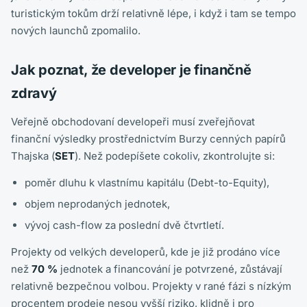
turistickým tokům drží relativně lépe, i když i tam se tempo
nových launchů zpomalilo.
Jak poznat, že developer je finančně
zdravý
Veřejně obchodovaní developeři musí zveřejňovat
finanční výsledky prostřednictvím Burzy cenných papírů
Thajska (
SET
). Než podepíšete cokoliv, zkontrolujte si:
poměr dluhu k vlastnímu kapitálu (Debt-to-Equity),
objem neprodaných jednotek,
vývoj cash-flow za poslední dvě čtvrtletí.
Projekty od velkých developerů, kde je již prodáno více
než
70 %
jednotek a financování je potvrzené, zůstávají
relativně bezpečnou volbou. Projekty v rané fázi s nízkým
procentem prodeje nesou vyšší riziko, klidně i pro