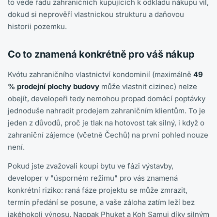
to vede řadu zahraničních kupujících k odkladu nákupu vil,
dokud si neprověří vlastnickou strukturu a daňovou
historii pozemku.
Co to znamená konkrétně pro váš nákup
Kvótu zahraničního vlastnictví kondominií (maximálně
49
% prodejní plochy budovy
může vlastnit cizinec) nelze
obejít, developeři tedy nemohou propad domácí poptávky
jednoduše nahradit prodejem zahraničním klientům. To je
jeden z důvodů, proč je tlak na hotovost tak silný, i když o
zahraniční zájemce (včetně Čechů) na první pohled nouze
není.
Pokud jste zvažovali koupi bytu ve fázi výstavby,
developer v "úsporném režimu" pro vás znamená
konkrétní riziko: raná fáze projektu se může zmrazit,
termín předání se posune, a vaše záloha zatím leží bez
jakéhokoli výnosu. Naopak Phuket a Koh Samui díky silným