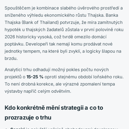
Spouštěčem je kombinace slabého úvěrového prostředí a
sníženého výhledu ekonomického růstu Thajska. Banka
Thajska (Bank of Thailand) potvrzuje, že míra zamítnutých
hypoték u thajských žadatelů zůstala v první polovině roku
2026 historicky vysoká, což tvrdě omezilo domácí
poptávku. Developeři tak nemají komu prodávat nové
jednotky tempem, na které byli zvyklí, a logicky šlapou na
brzdu.
Analytici trhu odhadují možný pokles počtu nových
projektů o
15-25 %
oproti stejnému období loňského roku.
To není drobná korekce, ale výrazné zpomalení tempa
výstavby napříč celým odvětvím.
Kdo konkrétně mění strategii a co to
prozrazuje o trhu