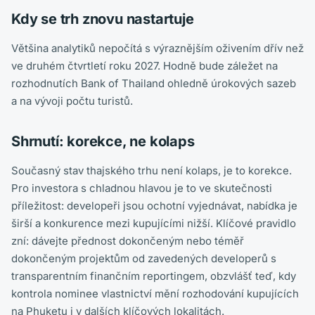
Kdy se trh znovu nastartuje
Většina analytiků nepočítá s výraznějším oživením dřív než
ve druhém čtvrtletí roku 2027. Hodně bude záležet na
rozhodnutích Bank of Thailand ohledně úrokových sazeb
a na vývoji počtu turistů.
Shrnutí: korekce, ne kolaps
Současný stav thajského trhu není kolaps, je to korekce.
Pro investora s chladnou hlavou je to ve skutečnosti
příležitost: developeři jsou ochotní vyjednávat, nabídka je
širší a konkurence mezi kupujícími nižší. Klíčové pravidlo
zní: dávejte přednost dokončeným nebo téměř
dokončeným projektům od zavedených developerů s
transparentním finančním reportingem, obzvlášť teď, kdy
kontrola nominee vlastnictví mění rozhodování kupujících
na Phuketu i v dalších klíčových lokalitách.