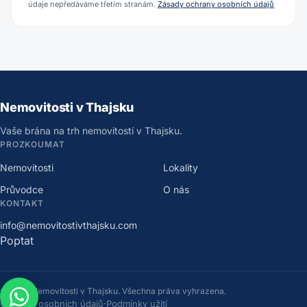
údaje nepředáváme třetím stranám.
Zásady ochrany osobních údajů
Nemovitosti v Thajsku
Vaše brána na trh nemovitostí v Thajsku.
PROZKOUMAT
Nemovitosti
Lokality
Průvodce
O nás
KONTAKT
info@nemovitostivthajsku.com
Poptat
©
2026
Nemovitosti v Thajsku
.
Všechna práva vyhrazena.
Ochrana osobních údajů
·
Podmínky užití