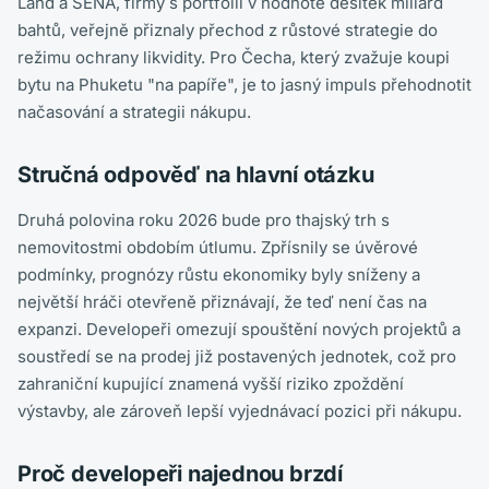
Land a SENA, firmy s portfolii v hodnotě desítek miliard
bahtů, veřejně přiznaly přechod z růstové strategie do
režimu ochrany likvidity. Pro Čecha, který zvažuje koupi
bytu na Phuketu "na papíře", je to jasný impuls přehodnotit
načasování a strategii nákupu.
Stručná odpověď na hlavní otázku
Druhá polovina roku 2026 bude pro thajský trh s
nemovitostmi obdobím útlumu. Zpřísnily se úvěrové
podmínky, prognózy růstu ekonomiky byly sníženy a
největší hráči otevřeně přiznávají, že teď není čas na
expanzi. Developeři omezují spouštění nových projektů a
soustředí se na prodej již postavených jednotek, což pro
zahraniční kupující znamená vyšší riziko zpoždění
výstavby, ale zároveň lepší vyjednávací pozici při nákupu.
Proč developeři najednou brzdí