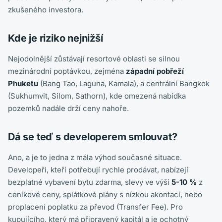
zkušeného investora.
Kde je riziko nejnižší
Nejodolnější zůstávají resortové oblasti se silnou
mezinárodní poptávkou, zejména
západní pobřeží
Phuketu
(Bang Tao, Laguna, Kamala), a centrální Bangkok
(Sukhumvit, Silom, Sathorn), kde omezená nabídka
pozemků nadále drží ceny nahoře.
Dá se teď s developerem smlouvat?
Ano, a je to jedna z mála výhod současné situace.
Developeři, kteří potřebují rychle prodávat, nabízejí
bezplatné vybavení bytu zdarma, slevy ve výši
5-10 %
z
ceníkové ceny, splátkové plány s nízkou akontací, nebo
proplacení poplatku za převod (Transfer Fee). Pro
kupujícího, který má připravený kapitál a je ochotný