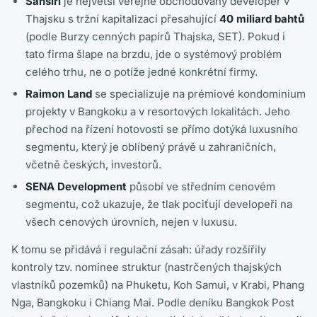
Sansiri
je největší veřejně obchodovaný developer v
Thajsku s tržní kapitalizací přesahující
40 miliard bahtů
(podle Burzy cenných papírů Thajska, SET). Pokud i
tato firma šlape na brzdu, jde o systémový problém
celého trhu, ne o potíže jedné konkrétní firmy.
Raimon Land
se specializuje na prémiové kondominium
projekty v Bangkoku a v resortových lokalitách. Jeho
přechod na řízení hotovosti se přímo dotýká luxusního
segmentu, který je oblíbený právě u zahraničních,
včetně českých, investorů.
SENA Development
působí ve středním cenovém
segmentu, což ukazuje, že tlak pociťují developeři na
všech cenových úrovních, nejen v luxusu.
K tomu se přidává i regulační zásah: úřady rozšířily
kontroly tzv. nominee struktur (nastrčených thajských
vlastníků pozemků) na Phuketu, Koh Samui, v Krabi, Phang
Nga, Bangkoku i Chiang Mai. Podle deníku Bangkok Post